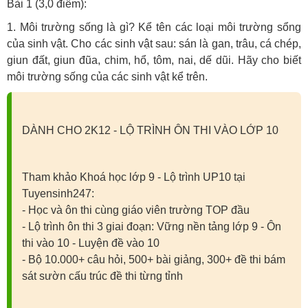
Bài 1 (3,0 điểm):
1. Môi trường sống là gì? Kể tên các loại môi trường sổng
của sinh vật. Cho các sinh vật sau: sán là gan, trâu, cá chép,
giun đất, giun đũa, chim, hổ, tôm, nai, dế dũi. Hãy cho biết
môi trường sống của các sinh vật kể trên.
DÀNH CHO 2K12 - LỘ TRÌNH ÔN THI VÀO LỚP 10
Tham khảo Khoá học lớp 9 - Lộ trình UP10 tại
Tuyensinh247:
- Học và ôn thi cùng giáo viên trường TOP đầu
- Lộ trình ôn thi 3 giai đoạn: Vững nền tảng lớp 9 - Ôn
thi vào 10 - Luyện đề vào 10
- Bộ 10.000+ câu hỏi, 500+ bài giảng, 300+ đề thi bám
sát sườn cấu trúc đề thi từng tỉnh