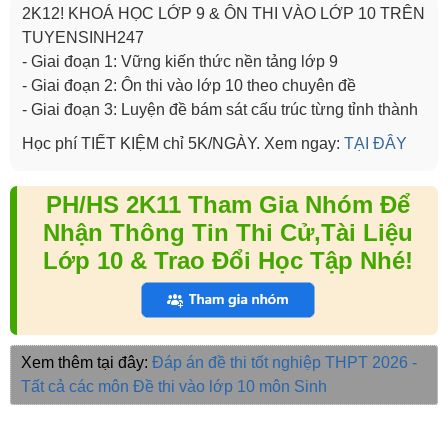
2K12! KHOÁ HỌC LỚP 9 & ÔN THI VÀO LỚP 10 TRÊN
TUYENSINH247
- Giai đoạn 1: Vững kiến thức nền tảng lớp 9
- Giai đoạn 2: Ôn thi vào lớp 10 theo chuyên đề
- Giai đoạn 3: Luyện đề bám sát cấu trúc từng tỉnh thành
Học phí TIẾT KIỆM chỉ 5K/NGÀY. Xem ngay:
TẠI ĐÂY
PH/HS 2K11 Tham Gia Nhóm Để
Nhận Thông Tin Thi Cử,Tài Liệu
Lớp 10 & Trao Đổi Học Tập Nhé!
Xem thêm tại đây:
Đáp án đề thi tốt nghiệp THPT 2026 -
Tất cả các môn
Đề thi vào lớp 10 môn Sinh