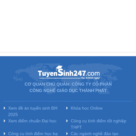
CƠ QUAN CHỦ QUẢN: CÔNG TY CỔ PHẦN
CÔNG NGHỆ GIÁO DỤC THÀNH PHÁT
Xem đề án tuyển sinh ĐH
Khóa học Online
2025
Xem điểm chuẩn Đại học
Công cụ tính điểm tốt nghiệp
THPT
Công cụ tính điểm học bạ
Các ngành nghề đào tạo