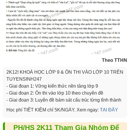
Theo TTHN
2K12! KHOÁ HỌC LỚP 9 & ÔN THI VÀO LỚP 10 TRÊN
TUYENSINH247
- Giai đoạn 1: Vững kiến thức nền tảng lớp 9
- Giai đoạn 2: Ôn thi vào lớp 10 theo chuyên đề
- Giai đoạn 3: Luyện đề bám sát cấu trúc từng tỉnh thành
Học phí TIẾT KIỆM chỉ 5K/NGÀY. Xem ngay:
TẠI ĐÂY
PH/HS 2K11 Tham Gia Nhóm Để