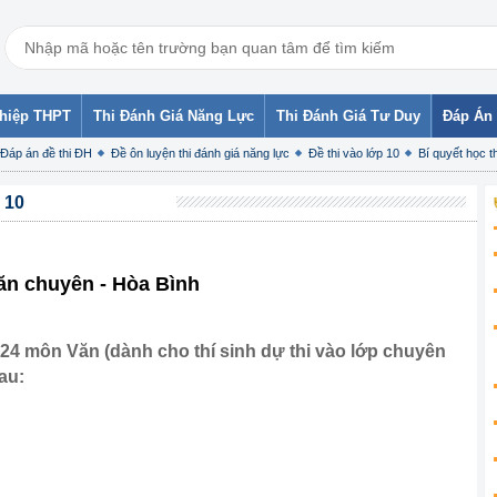
ghiệp THPT
Thi Đánh Giá Năng Lực
Thi Đánh Giá Tư Duy
Đáp Án 
Đáp án đề thi ĐH
Đề ôn luyện thi đánh giá năng lực
Đề thi vào lớp 10
Bí quyết học th
 10
ăn chuyên - Hòa Bình
024 môn Văn (dành cho thí sinh dự thi vào lớp chuyên
au: