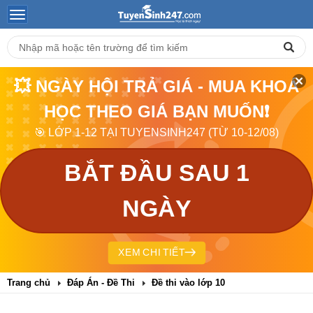
💥 NGÀY HỘI TRẢ GIÁ - MUA KHOÁ
HỌC THEO GIÁ BẠN MUỐN❗
🎯 LỚP 1-12 TẠI TUYENSINH247 (TỪ 10-12/08)
BẮT ĐẦU SAU 1
NGÀY
XEM CHI TIẾT
Trang chủ
Đáp Án - Đề Thi
Đề thi vào lớp 10