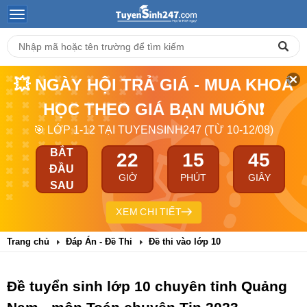
💥 NGÀY HỘI TRẢ GIÁ - MUA KHOÁ
HỌC THEO GIÁ BẠN MUỐN❗
🎯 LỚP 1-12 TẠI TUYENSINH247 (TỪ 10-12/08)
BẮT
22
15
45
ĐẦU
GIỜ
PHÚT
GIÂY
SAU
XEM CHI TIẾT
Trang chủ
Đáp Án - Đề Thi
Đề thi vào lớp 10
Đề tuyển sinh lớp 10 chuyên tỉnh Quảng