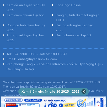
Xem đề án tuyển sinh ĐH
Khóa học Online
2025
Xem điểm chuẩn Đại học
Công cụ tính điểm tốt nghiệp
THPT
Công cụ tính điểm học bạ
Các ngành nghề đào tạo
2025
2025
Tổ hợp xét tuyển Đại học
Điểm chuẩn vào lớp 10
2025
Tel: 024.7300.7989 - Hotline: 1800.6947
Email: lienhe@tuyensinh247.com
Văn phòng: Tầng 7 - Tòa nhà Intracom - Số 82 Dịch Vọng Hậu -
Cầu Giấy - Hà Nội
Giấy phép cung cấp dịch vụ mạng xã hội trực tuyến số 337/GP-BTTTT do Bộ
Thông tin và Truyền thông cấp ngày 10/07/2017.
Giấy phép kinh doanh giáo dục: MST-0106478082 do Sở Kế hoạch và Đầu tư
Xem điểm chuẩn vào 10 2025 - 2026
cấp ngày 24/10/2011.
Chịu trách nhiệm nội dung: Phạm Đức Tuệ.