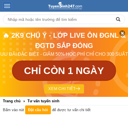
🔥 2K9 CHÚ Ý - LỚP LIVE ÔN ĐGNL &
ĐGTD SẮP ĐÓNG
ƯU ĐÃI ĐẶC BIỆT - GIẢM 50% HỌC PHÍ CHỈ CHO 300 SUẤT
CHỈ CÒN 1 NGÀY
XEM CHI TIẾT
Trang chủ
Tư vấn tuyển sinh
Bấm vào nút
Đặt câu hỏi
để được tư vấn chi tiết