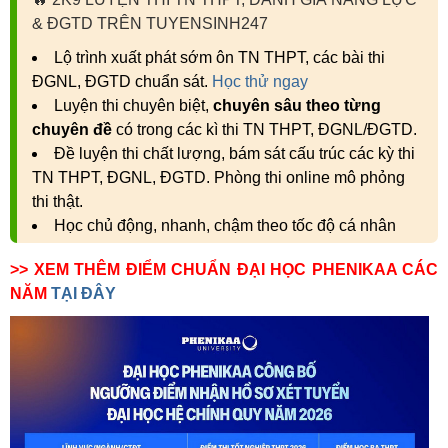
& ĐGTD TRÊN TUYENSINH247
Lộ trình xuất phát sớm ôn TN THPT, các bài thi
ĐGNL, ĐGTD chuẩn sát.
Học thử ngay
Luyện thi chuyên biệt,
chuyên sâu theo từng
chuyên đề
có trong các kì thi TN THPT, ĐGNL/ĐGTD.
Đề luyện thi chất lượng, bám sát cấu trúc các kỳ thi
TN THPT, ĐGNL, ĐGTD. Phòng thi online mô phỏng
thi thật.
Học chủ động, nhanh, chậm theo tốc độ cá nhân
>> XEM THÊM ĐIỂM CHUẨN ĐẠI HỌC PHENIKAA CÁC
NĂM
TẠI ĐÂY