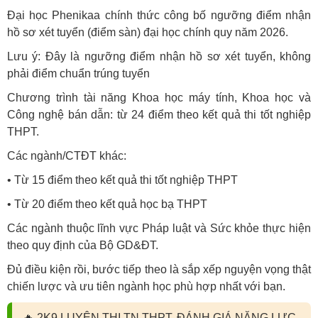
Đại học Phenikaa chính thức công bố ngưỡng điểm nhận
hồ sơ xét tuyển (điểm sàn) đại học chính quy năm 2026.
Lưu ý: Đây là ngưỡng điểm nhận hồ sơ xét tuyển, không
phải điểm chuẩn trúng tuyển
Chương trình tài năng Khoa học máy tính, Khoa học và
Công nghệ bán dẫn: từ 24 điểm theo kết quả thi tốt nghiệp
THPT.
Các ngành/CTĐT khác:
• Từ 15 điểm theo kết quả thi tốt nghiệp THPT
• Từ 20 điểm theo kết quả học bạ THPT
Các ngành thuộc lĩnh vực Pháp luật và Sức khỏe thực hiện
theo quy định của Bộ GD&ĐT.
Đủ điều kiện rồi, bước tiếp theo là sắp xếp nguyện vọng thật
chiến lược và ưu tiên ngành học phù hợp nhất với bạn.
🔥
2K9 LUYỆN THI TN THPT, ĐÁNH GIÁ NĂNG LỰC