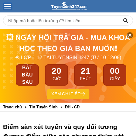
💥 NGÀY HỘI TRẢ GIÁ - MUA KHOÁ
HỌC THEO GIÁ BẠN MUỐN❗
🎯 LỚP 1-12 TẠI TUYENSINH247 (TỪ 10-12/08)
BẮT
20
21
00
ĐẦU
GIỜ
PHÚT
GIÂY
SAU
XEM CHI TIẾT
Trang chủ
Tin Tuyển Sinh
ĐH - CĐ
Điểm sàn xét tuyển và quy đổi tương