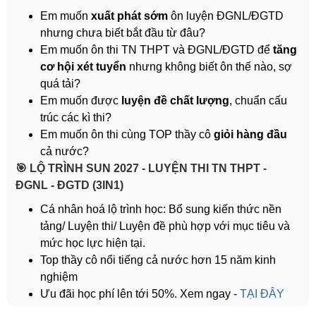
Em muốn
xuất phát sớm
ôn luyện ĐGNL/ĐGTD
nhưng chưa biết bắt đầu từ đâu?
Em muốn ôn thi TN THPT và ĐGNL/ĐGTD để
tăng
cơ hội xét tuyển
nhưng không biết ôn thế nào, sợ
quá tải?
Em muốn được
luyện đề chất lượng
, chuẩn cấu
trúc các kì thi?
Em muốn ôn thi cùng TOP thầy cô
giỏi hàng đầu
cả nước?
️🎯 LỘ TRÌNH SUN 2027 - LUYỆN THI TN THPT -
ĐGNL - ĐGTD (3IN1)
Cá nhân hoá lộ trình học: Bổ sung kiến thức nền
tảng/ Luyện thi/ Luyện đề phù hợp với mục tiêu và
mức học lực hiện tại.
Top thầy cô nổi tiếng cả nước hơn 15 năm kinh
nghiệm
Ưu đãi học phí lên tới 50%. Xem ngay -
TẠI ĐÂY