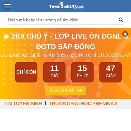
🔥 2K9 CHÚ Ý - LỚP LIVE ÔN ĐGNL &
ĐGTD SẮP ĐÓNG
ƯU ĐÃI ĐẶC BIỆT - GIẢM 50% HỌC PHÍ CHỈ CHO 300 SUẤT
11
15
46
CHỈ CÒN
GIỜ
PHÚT
GIÂY
XEM CHI TIẾT
|
TIN TUYỂN SINH
TRƯỜNG ĐẠI HỌC PHENIKAA