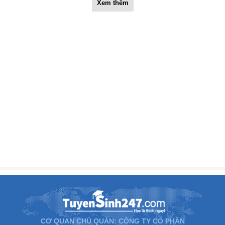
Xem thêm
CƠ QUAN CHỦ QUẢN: CÔNG TY CỔ PHẦN