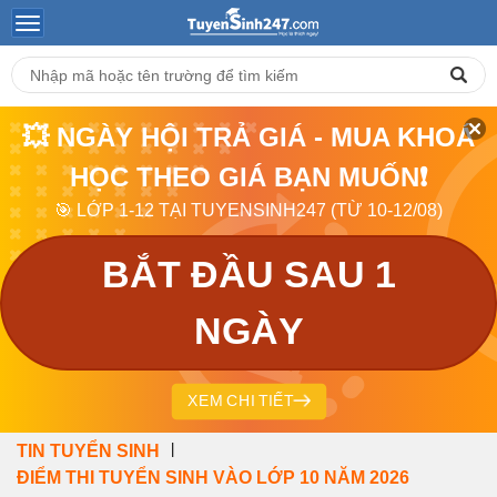
💥 NGÀY HỘI TRẢ GIÁ - MUA KHOÁ
HỌC THEO GIÁ BẠN MUỐN❗
🎯 LỚP 1-12 TẠI TUYENSINH247 (TỪ 10-12/08)
BẮT ĐẦU SAU 1
NGÀY
XEM CHI TIẾT
|
TIN TUYỂN SINH
ĐIỂM THI TUYỂN SINH VÀO LỚP 10 NĂM 2026