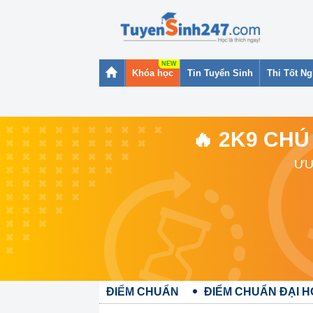
Khóa học
Tin Tuyển Sinh
Thi Tốt N
🔥 2K9 CHÚ
ƯU
ĐIỂM CHUẨN
ĐIỂM CHUẨN ĐẠI 