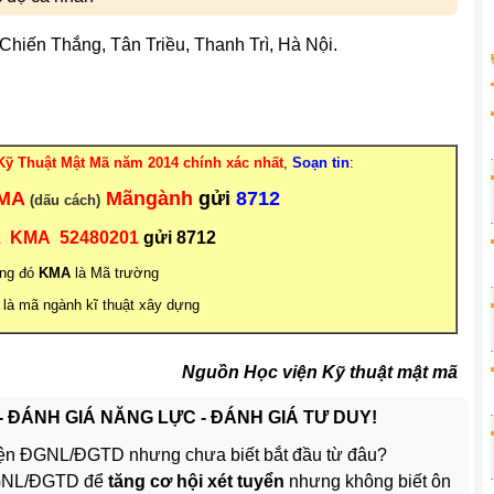
Chiến Thắng, Tân Triều, Thanh Trì, Hà Nội.
ỹ Thuật Mật Mã năm 2014 chính xác nhất
,
Soạn tin
:
MA
Mãngành
gửi
8712
(dấu cách)
L KMA
52480201
gửi 8712
ong đó
KMA
là Mã trường
là mã ngành kĩ thuật xây dựng
Nguồn Học viện Kỹ thuật mật mã
 - ĐÁNH GIÁ NĂNG LỰC - ĐÁNH GIÁ TƯ DUY!
ện ĐGNL/ĐGTD nhưng chưa biết bắt đầu từ đâu?
ĐGNL/ĐGTD để
tăng cơ hội xét tuyển
nhưng không biết ôn