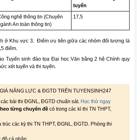
tuyển
ông nghệ thông tin (Chuyên
17,5
gành An toàn thông tin)
inh ở Khu vực 3. Điểm ưu tiên giữa các nhóm đối tượng là
,5 điểm.
áo Tuyển sinh đào tọa Đại học Văn bằng 2 hệ Chính quy
ức xét tuyển và thi tuyển.
H GIÁ NĂNG LỰC & ĐGTD TRÊN TUYENSINH247
, các bài thi ĐGNL, ĐGTD chuẩn sát.
Học thử ngay
theo từng chuyên đề
có trong các kì thi TN THPT,
ấu trúc các kỳ thi TN THPT, ĐGNL, ĐGTD. Phòng thi
c độ cá nhân