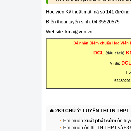
Học viện Kỹ thuật mật mã số 141 đường 
Điện thoại tuyển sinh: 04 35520575
Website: kma@vnn.vn
Để nhận Điểm chuẩn Học Viện K
DCL
K
(dấu cách)
DC
Ví dụ:
Tr
52480201
🔥 2K9 CHÚ Ý! LUYỆN THI TN THPT
Em muốn
xuất phát sớm
ôn luy
Em muốn ôn thi TN THPT và 