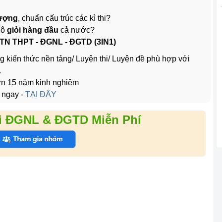
lượng
, chuẩn cấu trúc các kì thi?
cô
giỏi hàng đầu
cả nước?
 TN THPT - ĐGNL - ĐGTD (3IN1)
g kiến thức nền tảng/ Luyện thi/ Luyện đề phù hợp với
.
hơn 15 năm kinh nghiệm
 ngay -
TẠI ĐÂY
i ĐGNL & ĐGTD Miễn Phí