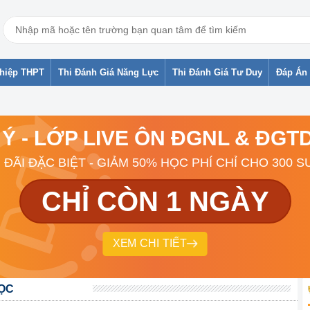
ghiệp THPT
Thi Đánh Giá Năng Lực
Thi Đánh Giá Tư Duy
Đáp Án 
 Ý - LỚP LIVE ÔN ĐGNL & ĐG
 ĐÃI ĐẶC BIỆT - GIẢM 50% HỌC PHÍ CHỈ CHO 300 S
CHỈ CÒN 1 NGÀY
XEM CHI TIẾT
HỌC