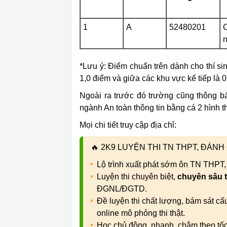
1
A
52480201
C
n
*Lưu ý: Điểm chuẩn trên dành cho thí s
1,0 điểm và giữa các khu vực kế tiếp là 0
Ngoài ra trước đó trường cũng thông b
ngành An toàn thông tin bằng cá 2 hình th
Mọi chi tiết truy cập địa chỉ:
🔥
2K9 LUYỆN THI TN THPT, ĐÁN
Lộ trình xuất phát sớm ôn TN THPT
Luyện thi chuyên biệt,
chuyên sâu 
ĐGNL/ĐGTD.
Đề luyện thi chất lượng, bám sát c
online mô phỏng thi thật.
Học chủ động, nhanh, chậm theo tố