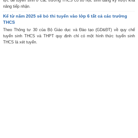
lực để tuyển sinh ở các trường THCS có số học sinh đăng ký vượt khả
năng tiếp nhận.
Kể từ năm 2025 sẽ bỏ thi tuyển vào lớp 6 tất cả các trường
THCS
Theo Thông tư 30 của Bộ Giáo dục và Đào tạo (GD&ĐT) về quy chế
tuyển sinh THCS và THPT quy định chỉ có một hình thức tuyển sinh
THCS là xét tuyển.