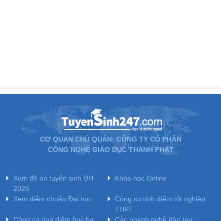
CƠ QUAN CHỦ QUẢN: CÔNG TY CỔ PHẦN
CÔNG NGHỆ GIÁO DỤC THÀNH PHÁT
Xem đề án tuyển sinh ĐH
Khóa học Online
2025
Xem điểm chuẩn Đại học
Công cụ tính điểm tốt nghiệp
THPT
Công cụ tính điểm học bạ
Các ngành nghề đào tạo