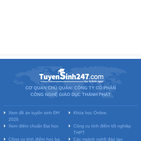
CƠ QUAN CHỦ QUẢN: CÔNG TY CỔ PHẦN
CÔNG NGHỆ GIÁO DỤC THÀNH PHÁT
Xem đề án tuyển sinh ĐH
Khóa học Online
2025
Xem điểm chuẩn Đại học
Công cụ tính điểm tốt nghiệp
THPT
Công cụ tính điểm học bạ
Các ngành nghề đào tạo