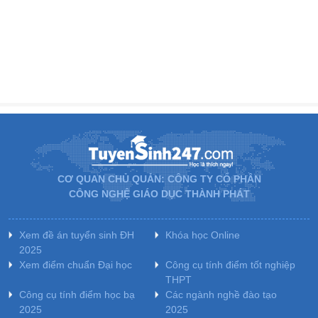
CƠ QUAN CHỦ QUẢN: CÔNG TY CỔ PHẦN
CÔNG NGHỆ GIÁO DỤC THÀNH PHÁT
Xem đề án tuyển sinh ĐH
Khóa học Online
2025
Xem điểm chuẩn Đại học
Công cụ tính điểm tốt nghiệp
THPT
Công cụ tính điểm học bạ
Các ngành nghề đào tạo
2025
2025