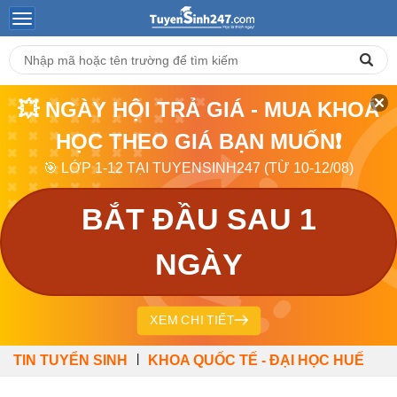
💥 NGÀY HỘI TRẢ GIÁ - MUA KHOÁ
HỌC THEO GIÁ BẠN MUỐN❗
🎯 LỚP 1-12 TẠI TUYENSINH247 (TỪ 10-12/08)
BẮT ĐẦU SAU 1
NGÀY
XEM CHI TIẾT
|
TIN TUYỂN SINH
KHOA QUỐC TẾ - ĐẠI HỌC HUẾ