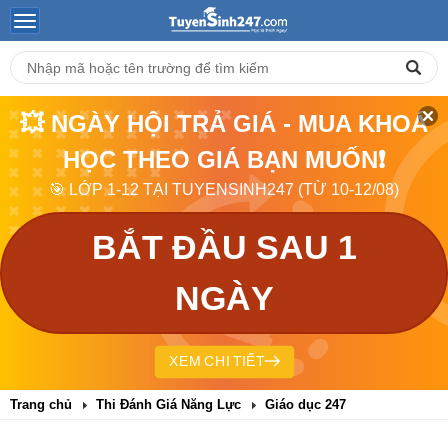
💥 NGÀY HỘI TRẢ GIÁ - MUA KHOÁ
HỌC THEO GIÁ BẠN MUỐN❗
🎯 LỚP 1-12 TẠI TUYENSINH247 (TỪ 10-12/08)
BẮT ĐẦU SAU 1
NGÀY
XEM CHI TIẾT
Trang chủ
Thi Đánh Giá Năng Lực
Giáo dục 247