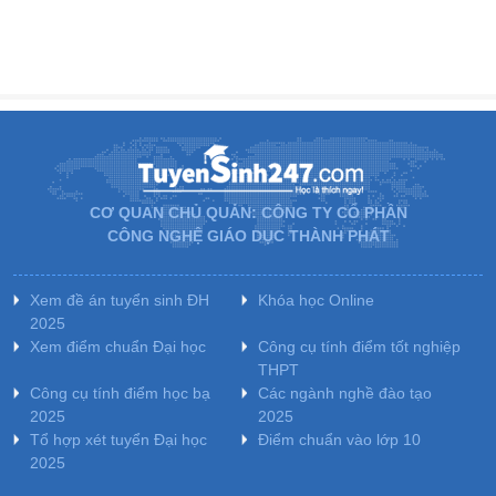
CƠ QUAN CHỦ QUẢN: CÔNG TY CỔ PHẦN
CÔNG NGHỆ GIÁO DỤC THÀNH PHÁT
Xem đề án tuyển sinh ĐH
Khóa học Online
2025
Xem điểm chuẩn Đại học
Công cụ tính điểm tốt nghiệp
THPT
Công cụ tính điểm học bạ
Các ngành nghề đào tạo
2025
2025
Tổ hợp xét tuyển Đại học
Điểm chuẩn vào lớp 10
2025