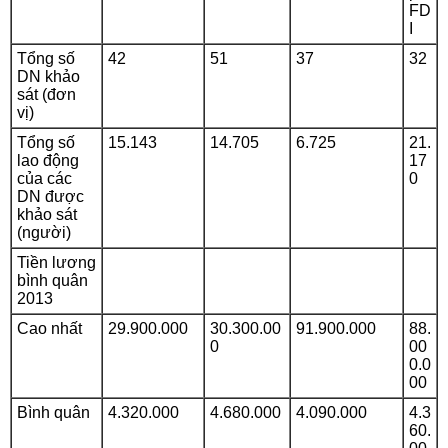
FD
I
Tổng số
42
51
37
32
DN khảo
sát (đơn
vị)
Tổng số
15.143
14.705
6.725
21.
lao động
17
của các
0
DN được
khảo sát
(người)
Tiền lương
bình quân
2013
Cao nhất
29.900.000
30.300.00
91.900.000
88.
0
00
0.0
00
Bình quân
4.320.000
4.680.000
4.090.000
4.3
60.