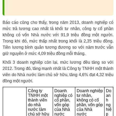
Báo cáo cũng cho thấy, trong năm 2013, doanh nghiệp có
mức trả lương cao nhất là khối tư nhân, công ty cổ phần
không có vốn Nhà nước với 91,9 triệu đồng một người.
Trong khi đó, mức thấp nhất trong khối là 2,35 triệu đồng.
Tiền lương bình quân tương đương so với năm trước vẫn
giữ nguyên ở mức 4,09 triệu đồng mỗi tháng.
Khối 3 doanh nghiệp còn lại, mức lương đều tăng so với
2012. Trong đó, tăng mạnh nhất là Công ty TNHH một thành
viên do Nhà nước làm chủ sở hữu, tăng 4,6% đạt 4,32 triệu
đồng một người.
Công ty
Doanh
Doanh nghiệp
Do
TNHH một
nghiệp có
tư nhân,
an
thành viên
cổ phần,
không có cổ
h
do nhà
vốn góp
phần, vốn góp
ng
nước làm
của Nhà
của Nhà
hiệ
chủ sở hữu
nước
nước
p