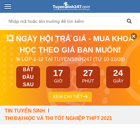
💥 NGÀY HỘI TRẢ GIÁ - MUA KHOÁ
HỌC THEO GIÁ BẠN MUỐN❗
🎯 LỚP 1-12 TẠI TUYENSINH247 (TỪ 10-12/08)
BẮT
17
27
24
ĐẦU
GIỜ
PHÚT
GIÂY
SAU
XEM CHI TIẾT
|
TIN TUYỂN SINH
THI ĐẠI HỌC VÀ THI TỐT NGHIỆP THPT 2021