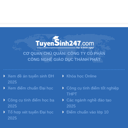
CƠ QUAN CHỦ QUẢN: CÔNG TY CỔ PHẦN
CÔNG NGHỆ GIÁO DỤC THÀNH PHÁT
Xem đề án tuyển sinh ĐH
Khóa học Online
2025
Xem điểm chuẩn Đại học
Công cụ tính điểm tốt nghiệp
THPT
Công cụ tính điểm học bạ
Các ngành nghề đào tạo
2025
2025
Tổ hợp xét tuyển Đại học
Điểm chuẩn vào lớp 10
2025