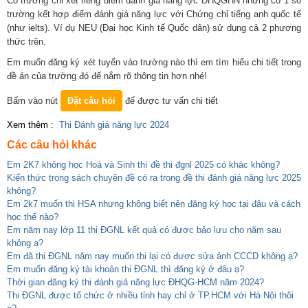
Có trường chỉ xét riêng điểm đánh giá năng lực ĐHQGHN nhưng có 1 số
trường kết hợp điểm đánh giá năng lực với Chứng chỉ tiếng anh quốc tế
(như ielts). Ví dụ NEU (Đại học Kinh tế Quốc dân) sử dụng cả 2 phương
thức trên.
Em muốn đăng ký xét tuyển vào trường nào thì em tìm hiểu chi tiết trong
đề án của trường đó để nắm rõ thông tin hơn nhé!
Bấm vào nút
Đặt câu hỏi
để được tư vấn chi tiết
Xem thêm :
Thi Đánh giá năng lực 2024
Các câu hỏi khác
Em 2K7 không học Hoá và Sinh thì đề thi đgnl 2025 có khác không?
Kiến thức trong sách chuyên đề có ra trong đề thi đánh giá năng lực 2025
không?
Em 2k7 muốn thi HSA nhưng không biết nên đăng ký học tại đâu và cách
học thế nào?
Em năm nay lớp 11 thi ĐGNL kết quả có được bảo lưu cho năm sau
không ạ?
Em đã thi ĐGNL năm nay muốn thi lại có được sửa ảnh CCCD không ạ?
Em muốn đăng ký tài khoản thi ĐGNL thì đăng ký ở đâu ạ?
Thời gian đăng ký thi đánh giá năng lực ĐHQG-HCM năm 2024?
Thi ĐGNL được tổ chức ở nhiều tỉnh hay chỉ ở TP.HCM với Hà Nội thôi