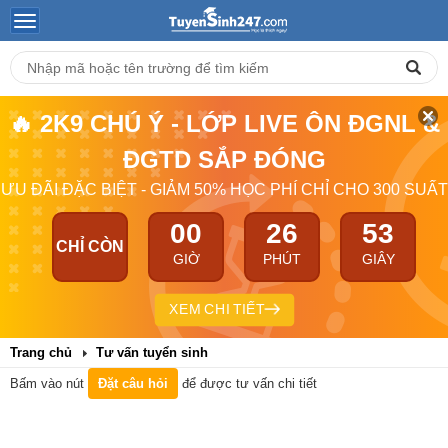
🔥 2K9 CHÚ Ý - LỚP LIVE ÔN ĐGNL &
ĐGTD SẮP ĐÓNG
ƯU ĐÃI ĐẶC BIỆT - GIẢM 50% HỌC PHÍ CHỈ CHO 300 SUẤT
00
26
53
CHỈ CÒN
GIỜ
PHÚT
GIÂY
XEM CHI TIẾT
Trang chủ
Tư vấn tuyển sinh
Bấm vào nút
Đặt câu hỏi
để được tư vấn chi tiết