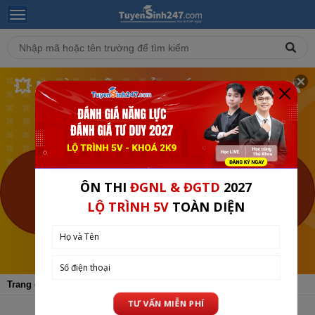
💥 NGÀY HỘI TRẢ GIÁ - MUA KHOÁ
HỌC THEO GIÁ BẠN MUỐN❗
🎯 LỚP 1-12 TẠI TUYENSINH247 (TỪ 10-12/08)
BẮT ĐẦU SAU 1
NGÀY
XEM CHI TIẾT
Trang chủ
Tin Tuyển Sinh
ĐH - CĐ