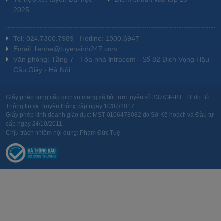
2025
Tel: 024.7300.7989 - Hotline: 1800.6947
Email: lienhe@tuyensinh247.com
Văn phòng: Tầng 7 - Tòa nhà Intracom - Số 82 Dịch Vọng Hậu -
Cầu Giấy - Hà Nội
Giấy phép cung cấp dịch vụ mạng xã hội trực tuyến số 337/GP-BTTTT do Bộ
Thông tin và Truyền thông cấp ngày 10/07/2017.
Giấy phép kinh doanh giáo dục: MST-0106478082 do Sở Kế hoạch và Đầu tư
cấp ngày 24/10/2011.
Chịu trách nhiệm nội dung: Phạm Đức Tuệ.