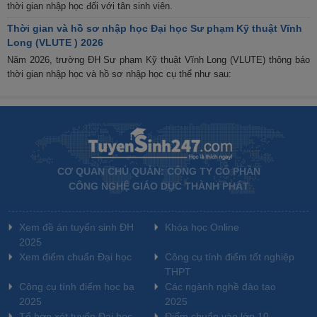
thời gian nhập học đối với tân sinh viên.
Thời gian và hồ sơ nhập học Đại học Sư phạm Kỹ thuật Vĩnh
Long (VLUTE ) 2026
Năm 2026, trường ĐH Sư phạm Kỹ thuật Vĩnh Long (VLUTE) thông báo
thời gian nhập học và hồ sơ nhập học cụ thể như sau:
CƠ QUAN CHỦ QUẢN: CÔNG TY CỔ PHẦN
CÔNG NGHỆ GIÁO DỤC THÀNH PHÁT
Xem đề án tuyển sinh ĐH
Khóa học Online
2025
Xem điểm chuẩn Đại học
Công cụ tính điểm tốt nghiệp
THPT
Công cụ tính điểm học bạ
Các ngành nghề đào tạo
2025
2025
Tổ hợp xét tuyển Đại học
Điểm chuẩn vào lớp 10