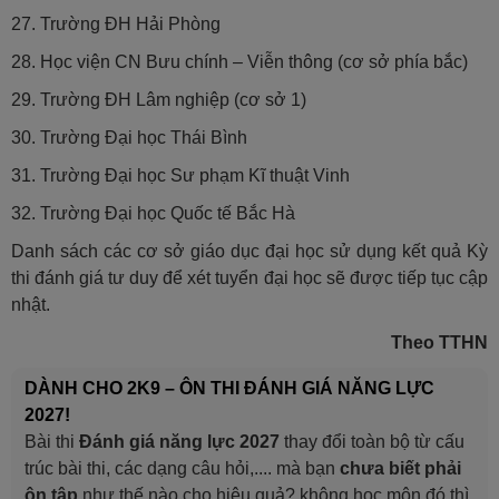
27. Trường ĐH Hải Phòng
28. Học viện CN Bưu chính – Viễn thông (cơ sở phía bắc)
29. Trường ĐH Lâm nghiệp (cơ sở 1)
30. Trường Đại học Thái Bình
31. Trường Đại học Sư phạm Kĩ thuật Vinh
32. Trường Đại học Quốc tế Bắc Hà
Danh sách các cơ sở giáo dục đại học sử dụng kết quả Kỳ
thi đánh giá tư duy để xét tuyển đại học sẽ được tiếp tục cập
nhật.
Theo TTHN
DÀNH CHO 2K9 – ÔN THI ĐÁNH GIÁ NĂNG LỰC
2027!
Bài thi
Đánh giá năng lực 2027
thay đổi toàn bộ từ cấu
trúc bài thi, các dạng câu hỏi,.... mà bạn
chưa biết phải
ôn tập
như thế nào cho hiệu quả? không học môn đó thì