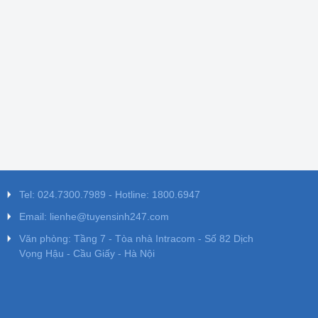
Tel: 024.7300.7989 - Hotline: 1800.6947
Email: lienhe@tuyensinh247.com
Văn phòng: Tầng 7 - Tòa nhà Intracom - Số 82 Dịch
Vọng Hậu - Cầu Giấy - Hà Nội