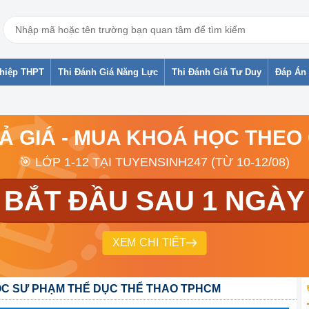
ghiệp THPT
Thi Đánh Giá Năng Lực
Thi Đánh Giá Tư Duy
Đáp Án 
RẢ GIÁ - MUA KHOÁ HỌC THEO
🎯 LỚP 1-12 TẠI TUYENSINH247 (TỪ 10-12/08)
BẮT ĐẦU SAU 1 NGÀY
XEM CHI TIẾT
C SƯ PHẠM THỂ DỤC THỂ THAO TPHCM