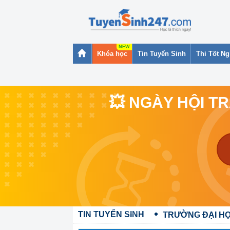
Khóa học
Tin Tuyển Sinh
Thi Tốt N
💥 NGÀY HỘI T
TIN TUYỂN SINH
TRƯỜNG ĐẠI HỌ