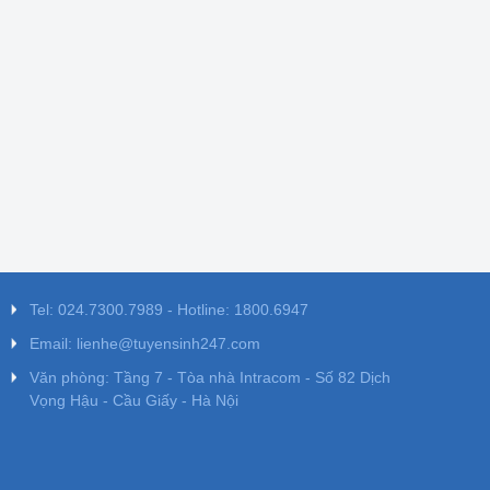
Tel: 024.7300.7989 - Hotline: 1800.6947
Email: lienhe@tuyensinh247.com
Văn phòng: Tầng 7 - Tòa nhà Intracom - Số 82 Dịch
Vọng Hậu - Cầu Giấy - Hà Nội