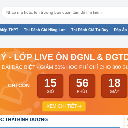
ghiệp THPT
Thi Đánh Giá Năng Lực
Thi Đánh Giá Tư Duy
Đáp Án 
 Ý - LỚP LIVE ÔN ĐGNL & ĐG
 ĐÃI ĐẶC BIỆT - GIẢM 50% HỌC PHÍ CHỈ CHO 300 S
15
56
17
CHỈ CÒN
GIỜ
PHÚT
GIÂY
XEM CHI TIẾT
C THÁI BÌNH DƯƠNG