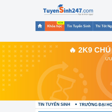
Khóa học
Tin Tuyển Sinh
Thi Tốt N
🔥 2K9 CHÚ
ƯU
TIN TUYỂN SINH
TRƯỜNG ĐẠI HỌ