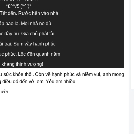
*£^^/€ (^^’)*
Tết đến. Rước hên vào nhà
p bao la. Mọi nhà no đủ
c đầy hũ. Gia chủ phát tài
gái trai. Sum vầy hạnh phúc
húc phúc. Lộc đến quanh năm
 khang thịnh vượng!
u sức khỏe thôi. Còn về hạnh phúc và niềm vui, anh mong
 điều đó đến với em. Yêu em nhiều!
gười: