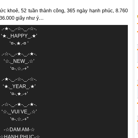
sức khoẻ, 52 tuần thành công, 365 ngày hạnh phúc, 8.760
.536.000 giây như ý…
.-★-._.-☆-._.-☆-.
‘★._HAPPY_.★’
‘¤-.★.-¤ ‘
.-☆-._.-★-._.-★-.
‘☆._NEW_.☆’
‘¤-.☆.-+”
.-★-._.-☆-._.-☆-.
‘★._YEAR_.★’
‘¤-.★.-+’
.-☆-._.-★-._.-★-.
‘☆._VUI VE_.☆’
‘¤-.☆.-+”
-☆DAM AM-☆
-☆HANH PHUC-☆