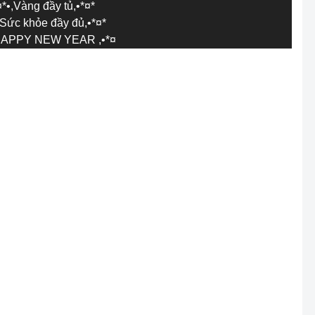
¤*•,Vàng đầy tủ,•*¤*
•Sức khỏe đầy đủ,•*¤*
,HAPPY NEW YEAR ,•*¤