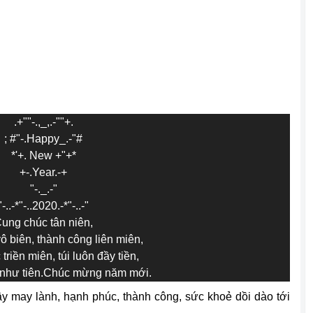
.+""-.,_,.-""+.
; #"-.Happy_.-"#
*'+. New +"+*
+-.Year.-+
"-._.-"
"-..-*"-..2020.-*"-..-"
ung chúc tân niên,
 biên, thành công liên miên,
triền miên, túi luôn đầy tiền,
như tiên.Chúc mừng năm mới.
may lành, hạnh phúc, thành công, sức khoẻ dồi dào tới