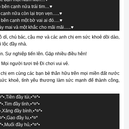
 bên cạnh nửa trái tim…♥
 cạnh nữa còn lại trọn vẹn…..♥
bên cạnh một bờ vai ai đó….♥
ày mai và một khắc cho mãi mãi…..♥
ô dì, chú bác, cậu mợ và các anh chị em sức khoẻ dồi dào,
i lộc đầy nhà.
. Sự nghiệp tiến lên. Gặp nhiều điều hên!
ọi người tươi trẻ Đi chơi vui vẻ.
h chị em cùng các bạn bè thân hữu trên mọi miền đất nước
sức khoẻ, tình yêu thương làm sức mạnh để thành công,
¤*•,Tiền đầy túi,•*¤*•
*•,Tim đầy tình,•*¤*•
•,Xăng đầy bình,•*¤*•
,¤*•,Gạo đầy lu,•*¤*
*•,Muối đầy hủ,•*¤*•