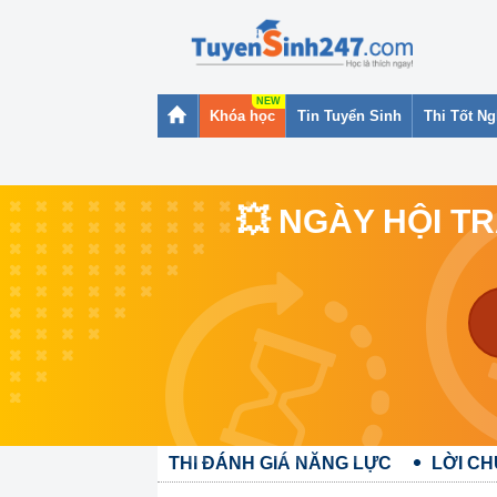
Khóa học
Tin Tuyển Sinh
Thi Tốt N
💥 NGÀY HỘI T
THI ĐÁNH GIÁ NĂNG LỰC
LỜI C