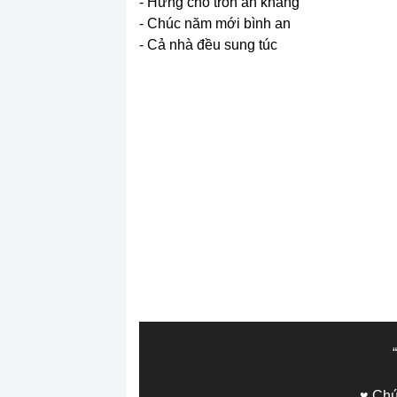
- Hứng cho tròn an khang
- Chúc năm mới bình an
- Cả nhà đều sung túc
♥ Ch