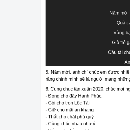
Năm mới 
Quà cá
Vàng bạ
Già trẻ 
Cầu tài c
An
5. Năm mới, anh chỉ chúc em được nhiề
rằng chính mình sẽ là người mang những
6. Cung chúc tân xuân 2020, chúc mọi n
- Đong cho đầy Hạnh Phúc.
- Gói cho trọn Lộc Tài
- Giữ cho mãi an khang
- Thắt cho chặt phú quý
- Cùng chúc nhau như ý