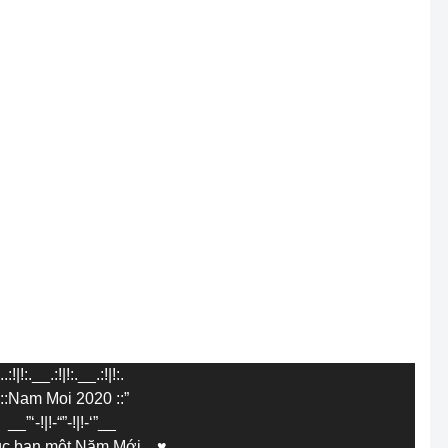
..:!|!:.__.:!|!:.__.:!|!:.
“::Nam Moi 2020 ::”
__”‘-!|!-“”-!|!-‘”__
úc bạn một Năm Mới…♥