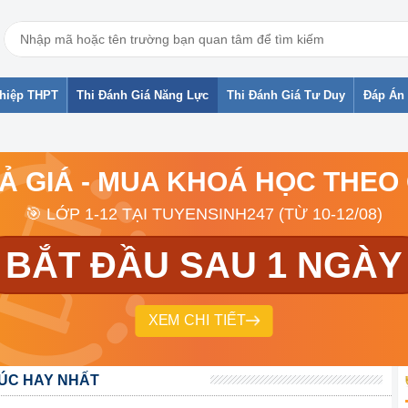
ghiệp THPT
Thi Đánh Giá Năng Lực
Thi Đánh Giá Tư Duy
Đáp Án 
RẢ GIÁ - MUA KHOÁ HỌC THEO
🎯 LỚP 1-12 TẠI TUYENSINH247 (TỪ 10-12/08)
BẮT ĐẦU SAU 1 NGÀY
XEM CHI TIẾT
HÚC HAY NHẤT