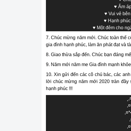
♥ Ấm áp
♥ Vui vẻ bên
♥ Hạnh phúc 
♥ Một đêm cho ng
7. Chúc mừng năm mới
.
Chúc
toàn thể c
gia đình hạnh phúc, làm ăn phát đạt và tà
8. Giao thừa sắp đến. Chúc bạn đáng mến
9. Năm mới năm me Gia đình mạnh khỏe M
10. Xin gửi đến các cô chú bác, các an
lời chúc mừng năm mới 2020 tràn đầy 
hạnh phúc !!!
¸,
,¤
,¤*
,¤