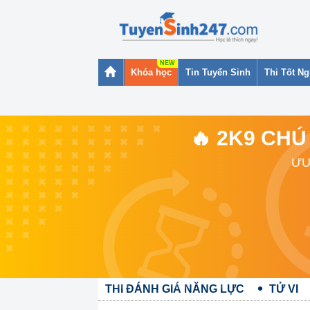
Khóa học
Tin Tuyển Sinh
Thi Tốt N
🔥 2K9 CHÚ
ƯU
THI ĐÁNH GIÁ NĂNG LỰC
TỬ VI