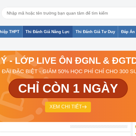
ghiệp THPT
Thi Đánh Giá Năng Lực
Thi Đánh Giá Tư Duy
Đáp Án 
 Ý - LỚP LIVE ÔN ĐGNL & ĐG
 ĐÃI ĐẶC BIỆT - GIẢM 50% HỌC PHÍ CHỈ CHO 300 S
CHỈ CÒN 1 NGÀY
XEM CHI TIẾT