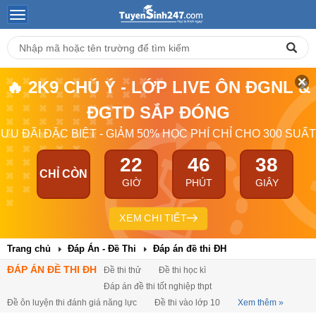
🔥 2K9 CHÚ Ý - LỚP LIVE ÔN ĐGNL &
ĐGTD SẮP ĐÓNG
ƯU ĐÃI ĐẶC BIỆT - GIẢM 50% HỌC PHÍ CHỈ CHO 300 SUẤT
22
46
38
CHỈ CÒN
GIỜ
PHÚT
GIÂY
XEM CHI TIẾT
Trang chủ
Đáp Án - Đề Thi
Đáp án đề thi ĐH
ĐÁP ÁN ĐỀ THI ĐH
Đề thi thử
Đề thi học kì
Đáp án đề thi tốt nghiệp thpt
Đề ôn luyện thi đánh giá năng lực
Đề thi vào lớp 10
Xem thêm »