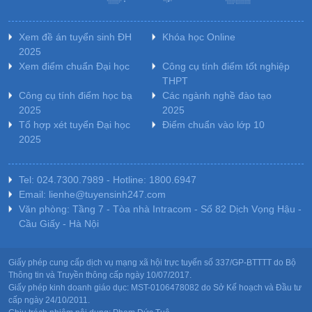
Xem đề án tuyển sinh ĐH
Khóa học Online
2025
Xem điểm chuẩn Đại học
Công cụ tính điểm tốt nghiệp
THPT
Công cụ tính điểm học bạ
Các ngành nghề đào tạo
2025
2025
Tổ hợp xét tuyển Đại học
Điểm chuẩn vào lớp 10
2025
Tel: 024.7300.7989 - Hotline: 1800.6947
Email: lienhe@tuyensinh247.com
Văn phòng: Tầng 7 - Tòa nhà Intracom - Số 82 Dịch Vọng Hậu -
Cầu Giấy - Hà Nội
Giấy phép cung cấp dịch vụ mạng xã hội trực tuyến số 337/GP-BTTTT do Bộ
Thông tin và Truyền thông cấp ngày 10/07/2017.
Giấy phép kinh doanh giáo dục: MST-0106478082 do Sở Kế hoạch và Đầu tư
cấp ngày 24/10/2011.