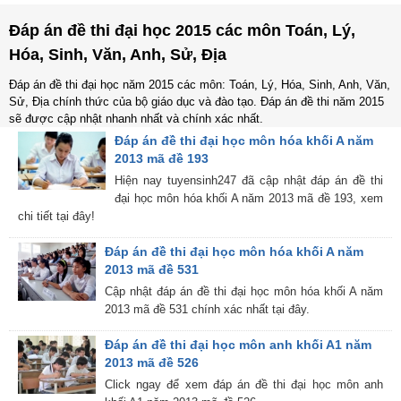
Đáp án đề thi đại học 2015 các môn Toán, Lý,
Hóa, Sinh, Văn, Anh, Sử, Địa
Đáp án đề thi đại học năm 2015 các môn: Toán, Lý, Hóa, Sinh, Anh, Văn,
Sử, Địa chính thức của bộ giáo dục và đào tạo. Đáp án đề thi năm 2015
sẽ được cập nhật nhanh nhất và chính xác nhất.
Đáp án đề thi đại học môn hóa khối A năm
2013 mã đề 193
Hiện nay tuyensinh247 đã cập nhật đáp án đề thi
đại học môn hóa khối A năm 2013 mã đề 193, xem
chi tiết tại đây!
Đáp án đề thi đại học môn hóa khối A năm
2013 mã đề 531
Cập nhật đáp án đề thi đại học môn hóa khối A năm
2013 mã đề 531 chính xác nhất tại đây.
Đáp án đề thi đại học môn anh khối A1 năm
2013 mã đề 526
Click ngay để xem đáp án đề thi đại học môn anh