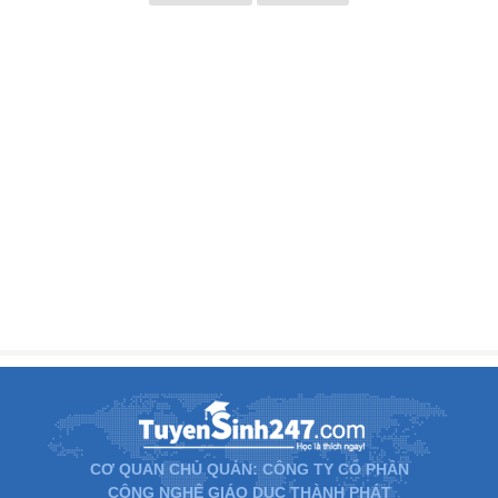
CƠ QUAN CHỦ QUẢN: CÔNG TY CỔ PHẦN
CÔNG NGHỆ GIÁO DỤC THÀNH PHÁT