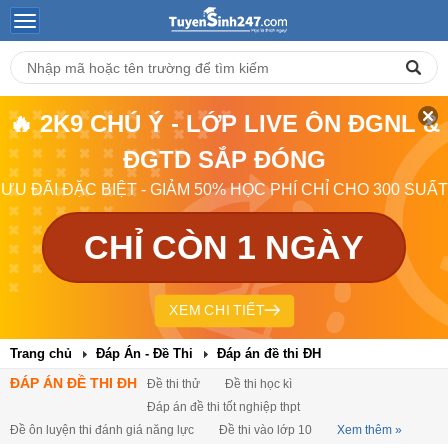
🔥 2K9 CHÚ Ý - LỚP LIVE ÔN ĐGNL &
ĐGTD SẮP ĐÓNG
ƯU ĐÃI ĐẶC BIỆT - GIẢM 50% HỌC PHÍ CHỈ CHO 300 SUẤT
CHỈ CÒN 1 NGÀY
XEM CHI TIẾT
Trang chủ
Đáp Án - Đề Thi
Đáp án đề thi ĐH
ĐÁP ÁN ĐỀ THI ĐH
Đề thi thử
Đề thi học kì
Đáp án đề thi tốt nghiệp thpt
Đề ôn luyện thi đánh giá năng lực
Đề thi vào lớp 10
Xem thêm »