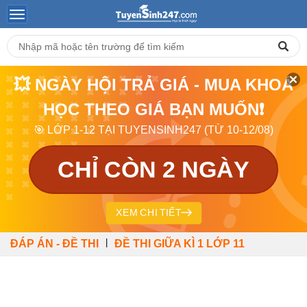
💥 NGÀY HỘI TRẢ GIÁ - MUA KHOÁ
HỌC THEO GIÁ BẠN MUỐN❗
🎯 LỚP 1-12 TẠI TUYENSINH247 (TỪ 10-12/08)
CHỈ CÒN 2 NGÀY
XEM CHI TIẾT
|
ĐÁP ÁN - ĐỀ THI
ĐỀ THI GIỮA KÌ 1 LỚP 11