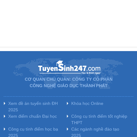
CƠ QUAN CHỦ QUẢN: CÔNG TY CỔ PHẦN
CÔNG NGHỆ GIÁO DỤC THÀNH PHÁT
Xem đề án tuyển sinh ĐH
Khóa học Online
2025
Xem điểm chuẩn Đại học
Công cụ tính điểm tốt nghiệp
THPT
Công cụ tính điểm học bạ
Các ngành nghề đào tạo
2025
2025