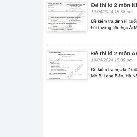
Đề thi kì 2 môn 
19/04/2024 15:58 pm
Đề kiểm tra định kì cu
tiết trường tiểu học Ái 
Đề thi kì 2 môn 
19/04/2024 15:39 pm
Đề kiểm tra học kì 2 mô
Mộ B, Long Biên, Hà Nộ