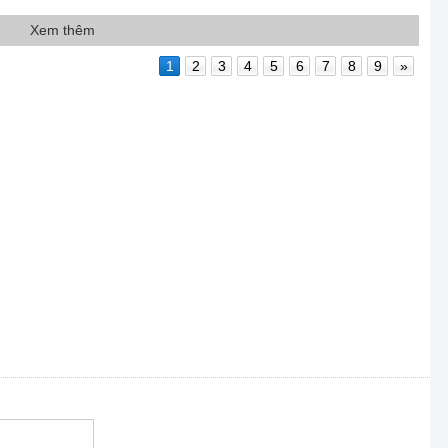
Xem thêm
1
2
3
4
5
6
7
8
9
»