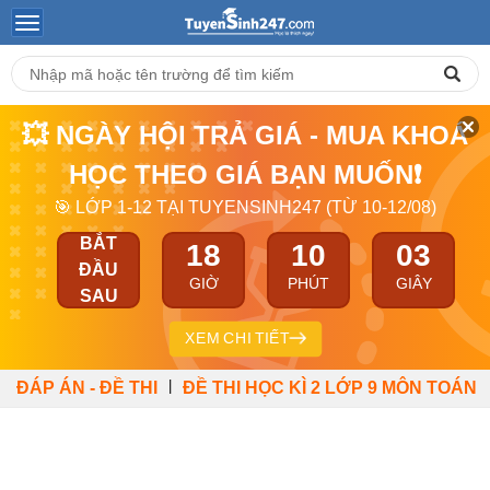
💥 NGÀY HỘI TRẢ GIÁ - MUA KHOÁ
HỌC THEO GIÁ BẠN MUỐN❗
🎯 LỚP 1-12 TẠI TUYENSINH247 (TỪ 10-12/08)
BẮT
18
10
02
ĐẦU
GIỜ
PHÚT
GIÂY
SAU
XEM CHI TIẾT
|
ĐÁP ÁN - ĐỀ THI
ĐỀ THI HỌC KÌ 2 LỚP 9 MÔN TOÁN