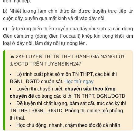
trên mặt bếp.
b) Nhiệt lượng làm chín thức ăn được truyên trực tiếp từ
cuộn dây, xuyên qua mặt kính và đi vào đáy nồi.
c) Từ trường biến thiên xuyên qua đáy nồi sinh ra các dòng
điện cảm ứng (dòng điện Foucault) khép kín trong khối kim
loại ở đáy nồi, làm đáy nồi tự nóng lên.
🔥
2K9 LUYỆN THI TN THPT, ĐÁNH GIÁ NĂNG LỰC
& ĐGTD TRÊN TUYENSINH247
Lộ trình xuất phát sớm ôn TN THPT, các bài thi
ĐGNL, ĐGTD chuẩn sát.
Học thử ngay
Luyện thi chuyên biệt,
chuyên sâu theo từng
chuyên đề
có trong các kì thi TN THPT, ĐGNL/ĐGTD.
Đề luyện thi chất lượng, bám sát cấu trúc các kỳ thi
TN THPT, ĐGNL, ĐGTD. Phòng thi online mô phỏng
thi thật.
Học chủ động, nhanh, chậm theo tốc độ cá nhân