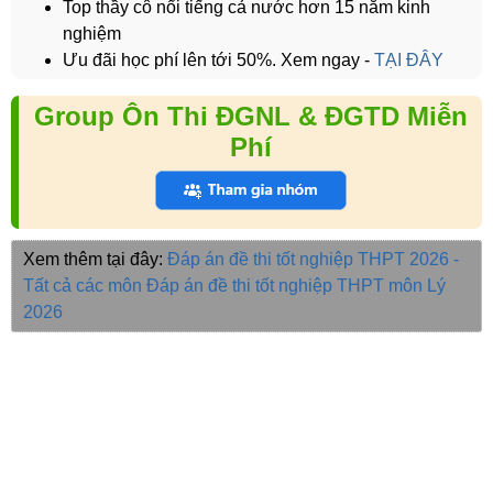
Top thầy cô nổi tiếng cả nước hơn 15 năm kinh
nghiệm
Ưu đãi học phí lên tới 50%. Xem ngay -
TẠI ĐÂY
Group Ôn Thi ĐGNL & ĐGTD Miễn
Phí
Xem thêm tại đây:
Đáp án đề thi tốt nghiệp THPT 2026 -
Tất cả các môn
Đáp án đề thi tốt nghiệp THPT môn Lý
2026