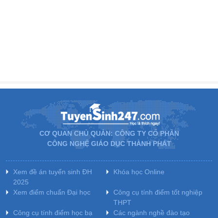
CƠ QUAN CHỦ QUẢN: CÔNG TY CỔ PHẦN
CÔNG NGHỆ GIÁO DỤC THÀNH PHÁT
Xem đề án tuyển sinh ĐH
Khóa học Online
2025
Xem điểm chuẩn Đại học
Công cụ tính điểm tốt nghiệp
THPT
Công cụ tính điểm học bạ
Các ngành nghề đào tạo