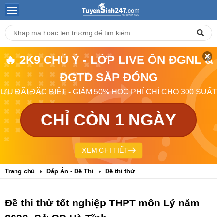
🔥 2K9 CHÚ Ý - LỚP LIVE ÔN ĐGNL &
ĐGTD SẮP ĐÓNG
ƯU ĐÃI ĐẶC BIỆT - GIẢM 50% HỌC PHÍ CHỈ CHO 300 SUẤT
CHỈ CÒN 1 NGÀY
XEM CHI TIẾT
Trang chủ
Đáp Án - Đề Thi
Đề thi thử
Đề thi thử tốt nghiệp THPT môn Lý năm