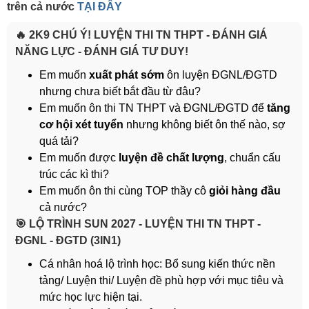
trên cả nước
TẠI ĐÂY
🔥 2K9 CHÚ Ý! LUYỆN THI TN THPT - ĐÁNH GIÁ
NĂNG LỰC - ĐÁNH GIÁ TƯ DUY!
Em muốn
xuất phát sớm
ôn luyện ĐGNL/ĐGTD
nhưng chưa biết bắt đầu từ đâu?
Em muốn ôn thi TN THPT và ĐGNL/ĐGTD để
tăng
cơ hội xét tuyển
nhưng không biết ôn thế nào, sợ
quá tải?
Em muốn được
luyện đề chất lượng
, chuẩn cấu
trúc các kì thi?
Em muốn ôn thi cùng TOP thầy cô
giỏi hàng đầu
cả nước?
️🎯 LỘ TRÌNH SUN 2027 - LUYỆN THI TN THPT -
ĐGNL - ĐGTD (3IN1)
Cá nhân hoá lộ trình học: Bổ sung kiến thức nền
tảng/ Luyện thi/ Luyện đề phù hợp với mục tiêu và
mức học lực hiện tại.