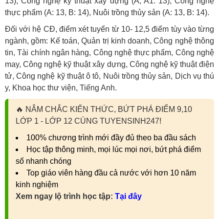
13), Công nghệ kỹ thuật xây dựng (A, A1: 13), Công nghệ
thực phẩm (A: 13, B: 14), Nuôi trồng thủy sản (A: 13, B: 14).
Đối với hệ CĐ, điểm xét tuyển từ 10- 12,5 điểm tùy vào từng
ngành, gồm: Kế toán, Quản trị kinh doanh, Công nghệ thông
tin, Tài chính ngân hàng, Công nghệ thực phẩm, Công nghệ
may, Công nghệ kỹ thuật xây dựng, Công nghệ kỹ thuật điện
tử, Công nghệ kỹ thuật ô tô, Nuôi trồng thủy sản, Dịch vụ thú
y, Khoa học thư viện, Tiếng Anh.
🔥
NẮM CHẮC KIẾN THỨC, BỨT PHÁ ĐIỂM 9,10
LỚP 1 - LỚP 12 CÙNG TUYENSINH247!
100% chương trình mới đầy đủ theo ba đầu sách
Học tập thông minh, mọi lúc mọi nơi, bứt phá điểm
số nhanh chóng
Top giáo viên hàng đầu cả nước với hơn 10 năm
kinh nghiệm
Xem ngay lộ trình học tập:
Tại đây