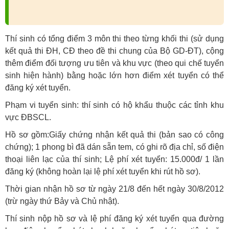
Thí sinh có tổng điểm 3 môn thi theo từng khối thi (sử dụng
kết quả thi ĐH, CĐ theo đề thi chung của Bộ GD-ĐT), cộng
thêm điểm đối tượng ưu tiên và khu vực (theo qui chế tuyển
sinh hiện hành) bằng hoặc lớn hơn điểm xét tuyển có thể
đăng ký xét tuyển.
Phạm vi tuyển sinh: thí sinh có hộ khẩu thuộc các tỉnh khu
vực ĐBSCL.
Hồ sơ gồm:Giấy chứng nhận kết quả thi (bản sao có công
chứng); 1 phong bì đã dán sẵn tem, có ghi rõ địa chỉ, số điện
thoại liên lạc của thí sinh; Lệ phí xét tuyển: 15.000đ/ 1 lần
đăng ký (không hoàn lại lệ phí xét tuyển khi rút hồ sơ).
Thời gian nhận hồ sơ từ ngày 21/8 đến hết ngày 30/8/2012
(trừ ngày thứ Bảy và Chủ nhật).
Thí sinh nộp hồ sơ và lệ phí đăng ký xét tuyển qua đường