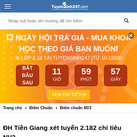
💥 NGÀY HỘI TRẢ GIÁ - MUA KHOÁ
HỌC THEO GIÁ BẠN MUỐN❗
🎯 LỚP 1-12 TẠI TUYENSINH247 (TỪ 10-12/08)
BẮT
11
59
57
ĐẦU
GIỜ
PHÚT
GIÂY
SAU
XEM CHI TIẾT
Trang chủ
Điểm Chuẩn
Điểm chuẩn NV2
ĐH Tiền Giang xét tuyển 2.182 chỉ tiêu