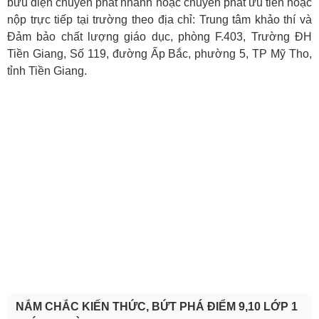
bưu điện chuyển phát nhanh hoặc chuyển phát ưu tiên hoặc
nộp trực tiếp tại trường theo địa chỉ: Trung tâm khảo thí và
Đảm bảo chất lượng giáo dục, phòng F.403, Trường ĐH
Tiền Giang, Số 119, đường Ấp Bắc, phường 5, TP Mỹ Tho,
tỉnh Tiền Giang.
NẮM CHẮC KIẾN THỨC, BỨT PHÁ ĐIỂM 9,10 LỚP 1