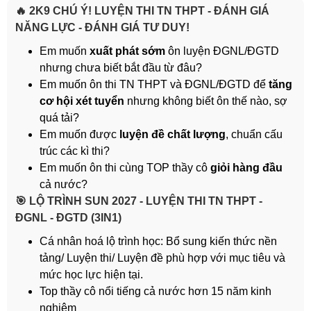
🔥 2K9 CHÚ Ý! LUYỆN THI TN THPT - ĐÁNH GIÁ
NĂNG LỰC - ĐÁNH GIÁ TƯ DUY!
Em muốn
xuất phát sớm
ôn luyện ĐGNL/ĐGTD
nhưng chưa biết bắt đầu từ đâu?
Em muốn ôn thi TN THPT và ĐGNL/ĐGTD để
tăng
cơ hội xét tuyển
nhưng không biết ôn thế nào, sợ
quá tải?
Em muốn được
luyện đề chất lượng
, chuẩn cấu
trúc các kì thi?
Em muốn ôn thi cùng TOP thầy cô
giỏi hàng đầu
cả nước?
️🎯 LỘ TRÌNH SUN 2027 - LUYỆN THI TN THPT -
ĐGNL - ĐGTD (3IN1)
Cá nhân hoá lộ trình học: Bổ sung kiến thức nền
tảng/ Luyện thi/ Luyện đề phù hợp với mục tiêu và
mức học lực hiện tại.
Top thầy cô nổi tiếng cả nước hơn 15 năm kinh
nghiệm