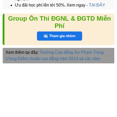
Ưu đãi học phí lên tới 50%. Xem ngay -
TẠI ĐÂY
Group Ôn Thi ĐGNL & ĐGTD Miễn
Phí
Xem thêm tại đây:
Trường Cao đẳng Sư Phạm Trung
Ương
Điểm chuẩn cao đẳng năm 2014 và các năm