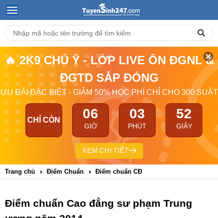
🔥 2K9 CHÚ Ý - LỚP LIVE ÔN ĐGNL &
ĐGTD SẮP ĐÓNG
ƯU ĐÃI ĐẶC BIỆT - GIẢM 50% HỌC PHÍ CHỈ CHO 300 SUẤT
06
03
51
CHỈ CÒN
GIỜ
PHÚT
GIÂY
XEM CHI TIẾT
Trang chủ
Điểm Chuẩn
Điểm chuẩn CĐ
Điểm chuẩn Cao đẳng sư phạm Trung