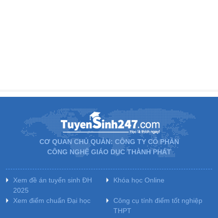
CƠ QUAN CHỦ QUẢN: CÔNG TY CỔ PHẦN
CÔNG NGHỆ GIÁO DỤC THÀNH PHÁT
Xem đề án tuyển sinh ĐH
Khóa học Online
2025
Xem điểm chuẩn Đại học
Công cụ tính điểm tốt nghiệp
THPT