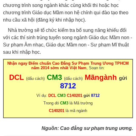
chương trình song ngành khác cùng khối thi hoặc học
chương trình Giáo dục Mầm non hệ chính qui đào tạo theo
nhu cầu xã hội (đăng ký khi nhập học).
Nhà trường sẽ tổ chức kiểm tra bổ sung năng khiếu đối
với các thí sinh trúng tuyển song ngành Giáo dục Mầm non -
Sư phạm Âm nhạc, Giáo dục Mầm non - Sư phạm Mĩ thuật
sau khi nhập học.
Nhận ngay Điểm chuẩn Cao Đẳng Sư Phạm Trung Ương TPHCM
năm 2014 sớm nhất Việt Nam
, Soạn tin:
DCL
CM3
Mãngành
gửi
(
d
ấu cách)
(dấu cách)
8712
Ví dụ:
DCL
CM3
C140201
g
ửi
8712
Trong đó
CM3
là Mã trường
C140201
là mã ngành
Nguồn: Cao đẳng sư phạm trung ương.