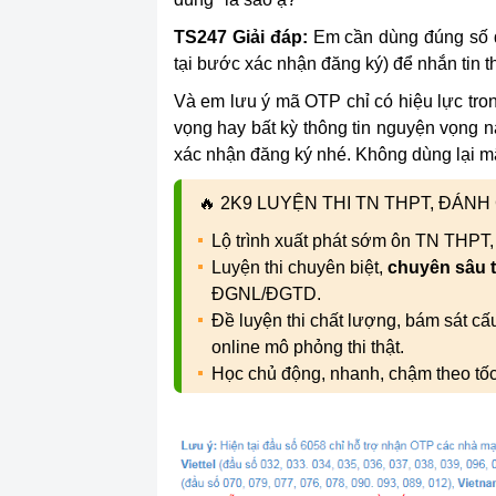
TS247
Giải đáp:
Em cần dùng đúng số đi
tại bước xác nhận đăng ký) để nhắn tin 
Và em lưu ý mã OTP chỉ có hiệu lực tro
vọng hay bất kỳ thông tin nguyện vọng 
xác nhận đăng ký nhé. Không dùng lại m
🔥
2K9 LUYỆN THI TN THPT, ĐÁN
Lộ trình xuất phát sớm ôn TN THPT
Luyện thi chuyên biệt,
chuyên sâu 
ĐGNL/ĐGTD.
Đề luyện thi chất lượng, bám sát c
online mô phỏng thi thật.
Học chủ động, nhanh, chậm theo tố