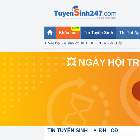
Khóa học
Tin Tuyển Sinh
Thi Tốt N
Vào lớp 6
Vào lớp 10
ĐH - CĐ
Hỏi - Đáp
💥 NGÀY HỘI T
TIN TUYỂN SINH
ĐH - CĐ