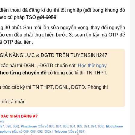
ện thoại đã đăng kí dự thi tốt nghiệp (sđt trong khung đỏ
theo cú pháp
TSO
gửi 6058
ng 30 phút. Sau mỗi lần sửa nguyện vọng, thay đổi nguyện
nào em đều phải thực hiện bước 3: soạn tin lấy mã OTP để
ã OTP đầu tiên.
H GIÁ NĂNG LỰC & ĐGTD TRÊN TUYENSINH247
, các bài thi ĐGNL, ĐGTD chuẩn sát.
Học thử ngay
theo từng chuyên đề
có trong các kì thi TN THPT,
ấu trúc các kỳ thi TN THPT, ĐGNL, ĐGTD. Phòng thi
c độ cá nhân