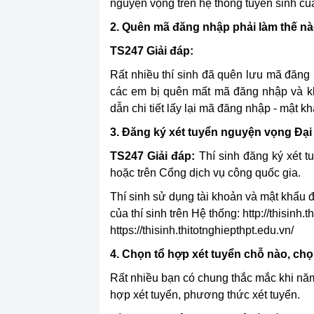
nguyện vọng trên hệ thống tuyển sinh của
2. Quên mã đăng nhập phải làm thế n
TS247
Giải đáp:
Rất nhiều thí sinh đã quên lưu mã đăng
các em bị quên mất mã đăng nhập và k
dẫn chi tiết lấy lại mã đăng nhập - mật k
3. Đăng ký xét tuyển nguyện vọng Đại
TS247
Giải đáp:
Thí sinh đăng ký xét t
hoặc trên Cổng dịch vụ công quốc gia.
Thí sinh sử dụng tài khoản và mật khẩu đ
của thí sinh trên Hệ thống: http://thisinh.
https://thisinh.thitotnghiepthpt.edu.vn/
4. Chọn tổ hợp xét tuyển chỗ nào, c
Rất nhiều bạn có chung thắc mắc khi nă
hợp xét tuyển, phương thức xét tuyển.