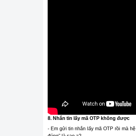
8. Nhắn tin lấy mã OTP không được
- Em gửi tin nhắn lấy mã OTP rồi mà hệ
đúng" là sao ạ?