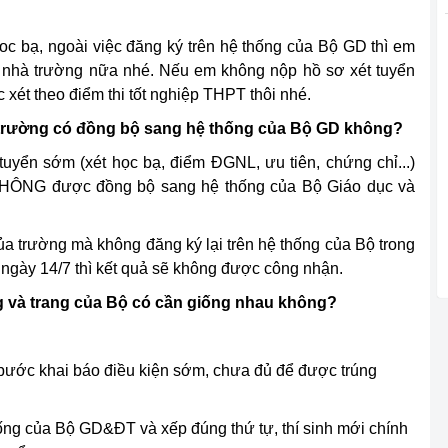
oc bạ, ngoài việc đăng ký trên hệ thống của Bộ GD thì em
a nhà trường nữa nhé. Nếu em không nộp hồ sơ xét tuyển
 xét theo điểm thi tốt nghiệp THPT thôi nhé.
tại trường có đồng bộ sang hệ thống của Bộ GD không?
tuyển sớm (xét học bạ, điểm ĐGNL, ưu tiên, chứng chỉ...)
g KHÔNG được đồng bộ sang hệ thống của Bộ Giáo dục và
 của trường mà không đăng ký lại trên hệ thống của Bộ trong
h ngày 14/7 thì kết quả sẽ không được công nhận.
ng và trang của Bộ có cần giống nhau không?
à bước khai báo điều kiện sớm, chưa đủ để được trúng
hống của Bộ GD&ĐT và xếp đúng thứ tự, thí sinh mới chính