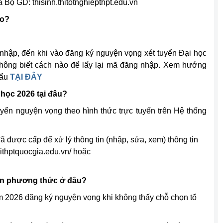
 Bộ GD: thisinh.thitotnghiepthpt.edu.vn
ào?
 nhập, đến khi vào đăng ký nguyện vọng xét tuyển Đại học
hông biết cách nào để lấy lại mã đăng nhập. Xem hướng
hẩu
TẠI ĐÂY
 học 2026 tại đâu?
uyển nguyện vọng theo hình thức trực tuyến trên Hệ thống
ã được cấp để xử lý thông tin (nhập, sửa, xem) thông tin
thithptquocgia.edu.vn/ hoặc
họn phương thức ở đâu?
m 2026 đăng ký nguyện vọng khi không thấy chỗ chọn tổ