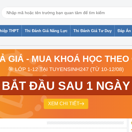
ghiệp THPT
Thi Đánh Giá Năng Lực
Thi Đánh Giá Tư Duy
Đáp Án 
RẢ GIÁ - MUA KHOÁ HỌC THEO
🎯 LỚP 1-12 TẠI TUYENSINH247 (TỪ 10-12/08)
BẮT ĐẦU SAU 1 NGÀY
XEM CHI TIẾT