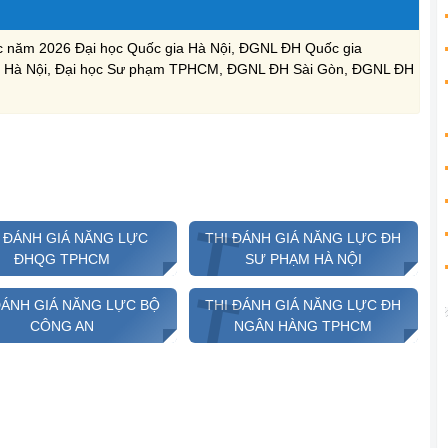
lực năm 2026 Đại học Quốc gia Hà Nội, ĐGNL ĐH Quốc gia
 Hà Nội, Đại học Sư phạm TPHCM, ĐGNL ĐH Sài Gòn, ĐGNL ĐH
T
T
I ĐÁNH GIÁ NĂNG LỰC
THI ĐÁNH GIÁ NĂNG LỰC ĐH
ĐHQG TPHCM
SƯ PHẠM HÀ NỘI
T
T
ĐÁNH GIÁ NĂNG LỰC BỘ
THI ĐÁNH GIÁ NĂNG LỰC ĐH
CÔNG AN
NGÂN HÀNG TPHCM