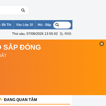
- Đề Thi
Vào Lớp 10
Hỏi - Đáp
Thứ sáu, 07/08/2026 13:55:02
RSS
TD SẮP ĐÓNG
UẤT
ĐANG QUAN TÂM