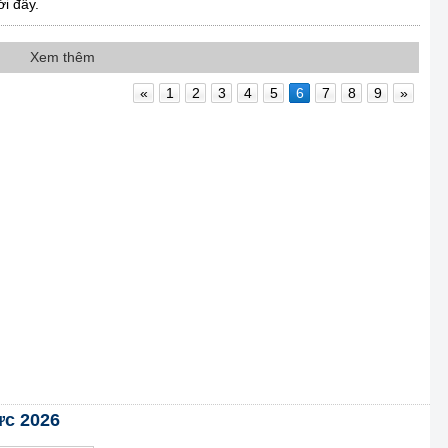
i đây.
Xem thêm
«
1
2
3
4
5
6
7
8
9
»
ực 2026