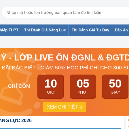
ghiệp THPT
Thi Đánh Giá Năng Lực
Thi Đánh Giá Tư Duy
Đáp Án 
 Ý - LỚP LIVE ÔN ĐGNL & ĐG
 ĐÃI ĐẶC BIỆT - GIẢM 50% HỌC PHÍ CHỈ CHO 300 S
10
05
49
CHỈ CÒN
GIỜ
PHÚT
GIÂY
XEM CHI TIẾT
ĂNG LỰC 2026