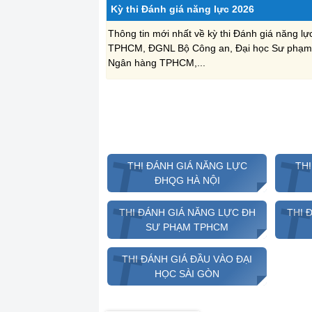
Kỳ thi Đánh giá năng lực 2026
Thông tin mới nhất về kỳ thi Đánh giá năng 
TPHCM, ĐGNL Bộ Công an, Đại học Sư phạm
Ngân hàng TPHCM,...
T
THI ĐÁNH GIÁ NĂNG LỰC
TH
ĐHQG HÀ NỘI
T
THI ĐÁNH GIÁ NĂNG LỰC ĐH
THI 
SƯ PHẠM TPHCM
T
THI ĐÁNH GIÁ ĐẦU VÀO ĐẠI
HỌC SÀI GÒN