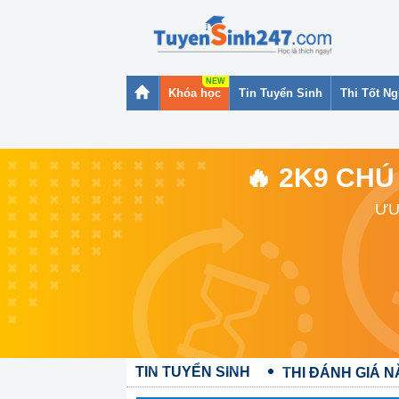
Khóa học
Tin Tuyển Sinh
Thi Tốt N
🔥 2K9 CHÚ
ƯU
TIN TUYỂN SINH
THI ĐÁNH GIÁ N