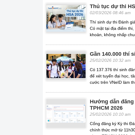
Thủ tục dự thi H
02/03/2026 08:46 am
Thí sinh dự thi Đánh g
Có mặt tại địa điểm thi,
khoản, không nhấp chuột
Gần 140.000 thí 
25/02/2026 10:32 am
Có 137.376 thí sinh đă
để xét tuyển đại học, t
cước trên VNeID làm thủ
Hướng dẫn đăng 
TPHCM 2026
25/02/2026 10:10 am
Cổng đăng ký Kỳ thi Đ
chính thức mở từ 11h30