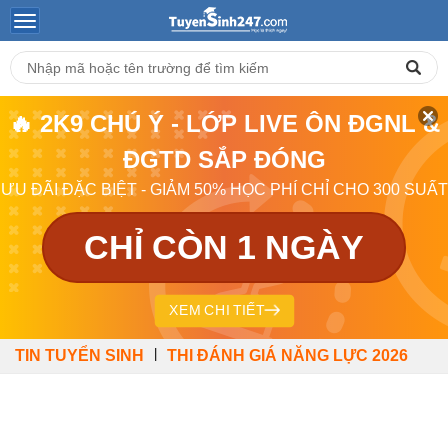
🔥 2K9 CHÚ Ý - LỚP LIVE ÔN ĐGNL &
ĐGTD SẮP ĐÓNG
ƯU ĐÃI ĐẶC BIỆT - GIẢM 50% HỌC PHÍ CHỈ CHO 300 SUẤT
CHỈ CÒN 1 NGÀY
XEM CHI TIẾT
|
TIN TUYỂN SINH
THI ĐÁNH GIÁ NĂNG LỰC 2026