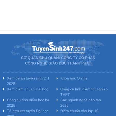
CƠ QUAN CHỦ QUẢN: CÔNG TY CỔ PHẦN
CÔNG NGHỆ GIÁO DỤC THÀNH PHÁT
Xem đề án tuyển sinh ĐH
Khóa học Online
2025
Xem điểm chuẩn Đại học
Công cụ tính điểm tốt nghiệp
THPT
Công cụ tính điểm học bạ
Các ngành nghề đào tạo
2025
2025
Tổ hợp xét tuyển Đại học
Điểm chuẩn vào lớp 10