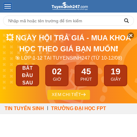
💥 NGÀY HỘI TRẢ GIÁ - MUA KHOÁ
HỌC THEO GIÁ BẠN MUỐN❗
🎯 LỚP 1-12 TẠI TUYENSINH247 (TỪ 10-12/08)
BẮT
02
45
18
ĐẦU
GIỜ
PHÚT
GIÂY
SAU
XEM CHI TIẾT
|
TIN TUYỂN SINH
TRƯỜNG ĐẠI HỌC FPT