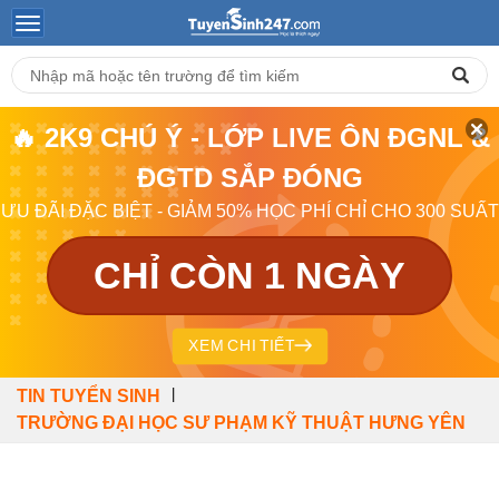
🔥 2K9 CHÚ Ý - LỚP LIVE ÔN ĐGNL &
ĐGTD SẮP ĐÓNG
ƯU ĐÃI ĐẶC BIỆT - GIẢM 50% HỌC PHÍ CHỈ CHO 300 SUẤT
CHỈ CÒN 1 NGÀY
XEM CHI TIẾT
|
TIN TUYỂN SINH
TRƯỜNG ĐẠI HỌC SƯ PHẠM KỸ THUẬT HƯNG YÊN