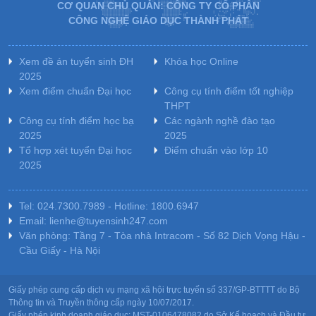
CƠ QUAN CHỦ QUẢN: CÔNG TY CỔ PHẦN
CÔNG NGHỆ GIÁO DỤC THÀNH PHÁT
Xem đề án tuyển sinh ĐH
Khóa học Online
2025
Xem điểm chuẩn Đại học
Công cụ tính điểm tốt nghiệp
THPT
Công cụ tính điểm học bạ
Các ngành nghề đào tạo
2025
2025
Tổ hợp xét tuyển Đại học
Điểm chuẩn vào lớp 10
2025
Tel: 024.7300.7989 - Hotline: 1800.6947
Email: lienhe@tuyensinh247.com
Văn phòng: Tầng 7 - Tòa nhà Intracom - Số 82 Dịch Vọng Hậu -
Cầu Giấy - Hà Nội
Giấy phép cung cấp dịch vụ mạng xã hội trực tuyến số 337/GP-BTTTT do Bộ
Thông tin và Truyền thông cấp ngày 10/07/2017.
Giấy phép kinh doanh giáo dục: MST-0106478082 do Sở Kế hoạch và Đầu tư