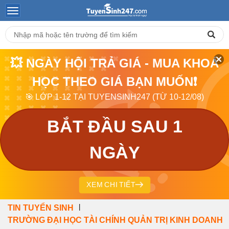
💥 NGÀY HỘI TRẢ GIÁ - MUA KHOÁ
HỌC THEO GIÁ BẠN MUỐN❗
🎯 LỚP 1-12 TẠI TUYENSINH247 (TỪ 10-12/08)
BẮT ĐẦU SAU 1
NGÀY
XEM CHI TIẾT
|
TIN TUYỂN SINH
TRƯỜNG ĐẠI HỌC TÀI CHÍNH QUẢN TRỊ KINH DOANH