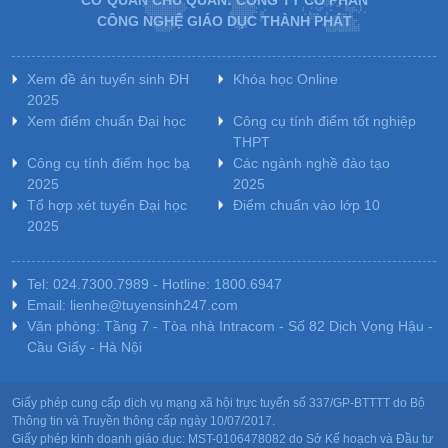
CƠ QUAN CHỦ QUẢN: CÔNG TY CỔ PHẦN
CÔNG NGHỆ GIÁO DỤC THÀNH PHÁT
Xem đề án tuyển sinh ĐH
Khóa học Online
2025
Xem điểm chuẩn Đại học
Công cụ tính điểm tốt nghiệp
THPT
Công cụ tính điểm học bạ
Các ngành nghề đào tạo
2025
2025
Tổ hợp xét tuyển Đại học
Điểm chuẩn vào lớp 10
2025
Tel: 024.7300.7989 - Hotline: 1800.6947
Email: lienhe@tuyensinh247.com
Văn phòng: Tầng 7 - Tòa nhà Intracom - Số 82 Dịch Vọng Hậu -
Cầu Giấy - Hà Nội
Giấy phép cung cấp dịch vụ mạng xã hội trực tuyến số 337/GP-BTTTT do Bộ
Thông tin và Truyền thông cấp ngày 10/07/2017.
Giấy phép kinh doanh giáo dục: MST-0106478082 do Sở Kế hoạch và Đầu tư