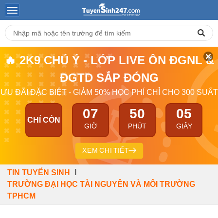
🔥 2K9 CHÚ Ý - LỚP LIVE ÔN ĐGNL &
ĐGTD SẮP ĐÓNG
ƯU ĐÃI ĐẶC BIỆT - GIẢM 50% HỌC PHÍ CHỈ CHO 300 SUẤT
07
50
04
CHỈ CÒN
GIỜ
PHÚT
GIÂY
XEM CHI TIẾT
|
TIN TUYỂN SINH
TRƯỜNG ĐẠI HỌC TÀI NGUYÊN VÀ MÔI TRƯỜNG
TPHCM