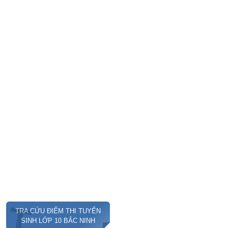
T
TRA CỨU ĐIỂM THI TUYỂN
SINH LỚP 10 BẮC NINH