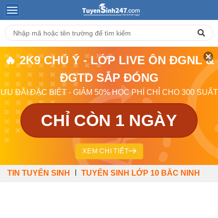
🔥 2K9 CHÚ Ý - LỚP LIVE ÔN ĐGNL &
ĐGTD SẮP ĐÓNG
ƯU ĐÃI ĐẶC BIỆT - GIẢM 50% HỌC PHÍ CHỈ CHO 300 SUẤT
CHỈ CÒN 1 NGÀY
XEM CHI TIẾT
|
TIN TUYỂN SINH
TUYỂN SINH LỚP 10 BẮC NINH