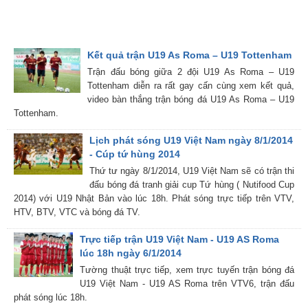
Kết quả trận U19 As Roma – U19 Tottenham
Trận đấu bóng giữa 2 đội U19 As Roma – U19
Tottenham diễn ra rất gay cấn cùng xem kết quả,
video bàn thắng trận bóng đá U19 As Roma – U19
Tottenham.
Lịch phát sóng U19 Việt Nam ngày 8/1/2014
- Cúp tứ hùng 2014
Thứ tư ngày 8/1/2014, U19 Việt Nam sẽ có trận thi
đấu bóng đá tranh giải cup Tứ hùng ( Nutifood Cup
2014) với U19 Nhật Bản vào lúc 18h. Phát sóng trực tiếp trên VTV,
HTV, BTV, VTC và bóng đá TV.
Trực tiếp trận U19 Việt Nam - U19 AS Roma
lúc 18h ngày 6/1/2014
Tường thuật trực tiếp, xem trực tuyến trận bóng đá
U19 Việt Nam - U19 AS Roma trên VTV6, trận đấu
phát sóng lúc 18h.