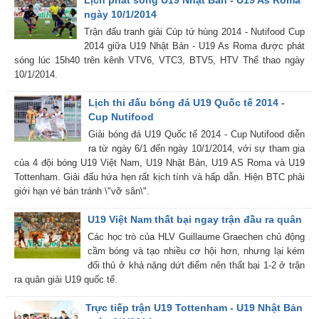
ngày 10/1/2014
Trận đấu tranh giải Cúp tứ hùng 2014 - Nutifood Cup
2014 giữa U19 Nhật Bản - U19 As Roma được phát
sóng lúc 15h40 trên kênh VTV6, VTC3, BTV5, HTV Thể thao ngày
10/1/2014.
Lịch thi đấu bóng đá U19 Quốc tế 2014 -
Cup Nutifood
Giải bóng đá U19 Quốc tế 2014 - Cup Nutifood diễn
ra từ ngày 6/1 đến ngày 10/1/2014, với sự tham gia
của 4 đội bóng U19 Việt Nam, U19 Nhật Bản, U19 AS Roma và U19
Tottenham. Giải đấu hứa hẹn rất kịch tính và hấp dẫn. Hiện BTC phải
giới hạn vé bán tránh \"vỡ sân\".
U19 Việt Nam thất bại ngay trận đầu ra quân
Các học trò của HLV Guillaume Graechen chủ động
cầm bóng và tạo nhiều cơ hội hơn, nhưng lại kém
đối thủ ở khả năng dứt điểm nên thất bại 1-2 ở trận
ra quân giải U19 quốc tế.
Trực tiếp trận U19 Tottenham - U19 Nhật Bản