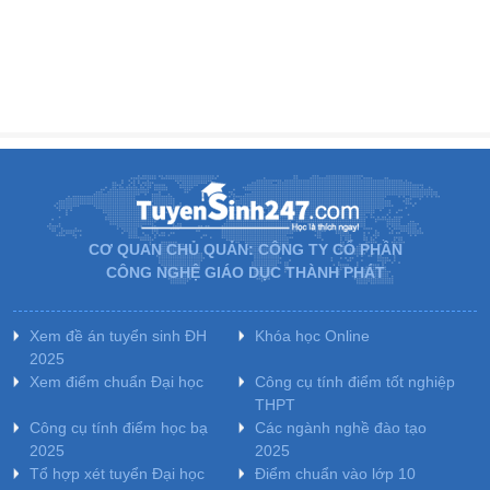
CƠ QUAN CHỦ QUẢN: CÔNG TY CỔ PHẦN
CÔNG NGHỆ GIÁO DỤC THÀNH PHÁT
Xem đề án tuyển sinh ĐH
Khóa học Online
2025
Xem điểm chuẩn Đại học
Công cụ tính điểm tốt nghiệp
THPT
Công cụ tính điểm học bạ
Các ngành nghề đào tạo
2025
2025
Tổ hợp xét tuyển Đại học
Điểm chuẩn vào lớp 10