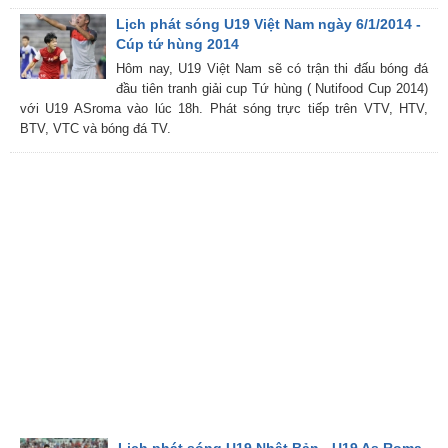
Lịch phát sóng U19 Việt Nam ngày 6/1/2014 -
Cúp tứ hùng 2014
Hôm nay, U19 Việt Nam sẽ có trận thi đấu bóng đá
đầu tiên tranh giải cup Tứ hùng ( Nutifood Cup 2014)
với U19 ASroma vào lúc 18h. Phát sóng trực tiếp trên VTV, HTV,
BTV, VTC và bóng đá TV.
Lịch phát sóng U19 Nhật Bản - U19 As Roma