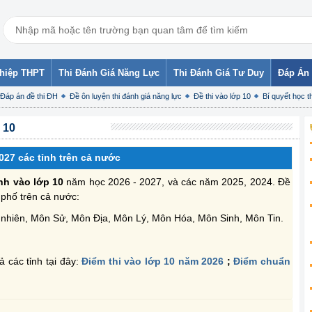
ghiệp THPT
Thi Đánh Giá Năng Lực
Thi Đánh Giá Tư Duy
Đáp Án 
Đáp án đề thi ĐH
Đề ôn luyện thi đánh giá năng lực
Đề thi vào lớp 10
Bí quyết học th
 10
027 các tỉnh trên cả nước
inh vào lớp 10
năm học 2026 - 2027, và các năm 2025, 2024. Đề
nh phố trên cả nước:
ự nhiên, Môn Sử, Môn Địa, Môn Lý, Môn Hóa, Môn Sinh, Môn Tin.
ả các tỉnh tại đây:
Điểm thi vào lớp 10 năm 2026
;
Điểm chuẩn