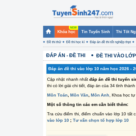
Khóa học
Tin Tuyển Sinh
Thi Tốt N
Đề thi thử
Đề thi học kì
Đáp án đề thi tốt nghiệp thpt
ĐÁP ÁN - ĐỀ THI
ĐỀ THI VÀO LỚP
Đáp án đề thi vào lớp 10 năm học 2026 - 2
Cập nhật nhanh nhất
đáp án đề thi tuyển s
thi có lời giải chi tiết, đáp án của 34 tỉnh thà
Môn Toán
,
Môn Văn
,
Môn Anh
, Khoa học t
Một số thông tin các em cần biết thêm:
Tra cứu điểm thi, điểm chuẩn vào lớp 10 tất c
vào lớp 10
;
Tư vấn chọn tổ hợp lớp 10