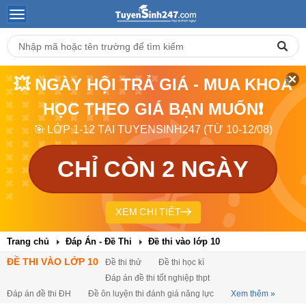
💥 NGÀY HỘI TRẢ GIÁ - MUA KHOÁ
HỌC THEO GIÁ BẠN MUỐN❗
🎯 LỚP 1-12 TẠI TUYENSINH247 (TỪ 10-12/08)
CHỈ CÒN 2 NGÀY
XEM CHI TIẾT
Trang chủ
Đáp Án - Đề Thi
Đề thi vào lớp 10
ĐỀ THI VÀO LỚP 10
Đề thi thử
Đề thi học kì
Đáp án đề thi tốt nghiệp thpt
Đáp án đề thi ĐH
Đề ôn luyện thi đánh giá năng lực
Xem thêm »