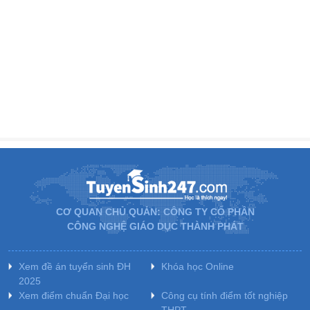
CƠ QUAN CHỦ QUẢN: CÔNG TY CỔ PHẦN
CÔNG NGHỆ GIÁO DỤC THÀNH PHÁT
Xem đề án tuyển sinh ĐH
Khóa học Online
2025
Xem điểm chuẩn Đại học
Công cụ tính điểm tốt nghiệp