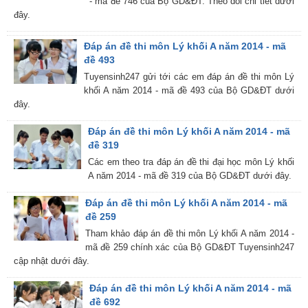
- mã đề 746 của Bộ GD&ĐT. Theo dõi chi tiết dưới
đây.
Đáp án đề thi môn Lý khối A năm 2014 - mã
đề 493
Tuyensinh247 gửi tới các em đáp án đề thi môn Lý
khối A năm 2014 - mã đề 493 của Bộ GD&ĐT dưới
đây.
Đáp án đề thi môn Lý khối A năm 2014 - mã
đề 319
Các em theo tra đáp án đề thi đại học môn Lý khối
A năm 2014 - mã đề 319 của Bộ GD&ĐT dưới đây.
Đáp án đề thi môn Lý khối A năm 2014 - mã
đề 259
Tham khảo đáp án đề thi môn Lý khối A năm 2014 -
mã đề 259 chính xác của Bộ GD&ĐT Tuyensinh247
cập nhật dưới đây.
Đáp án đề thi môn Lý khối A năm 2014 - mã
đề 692