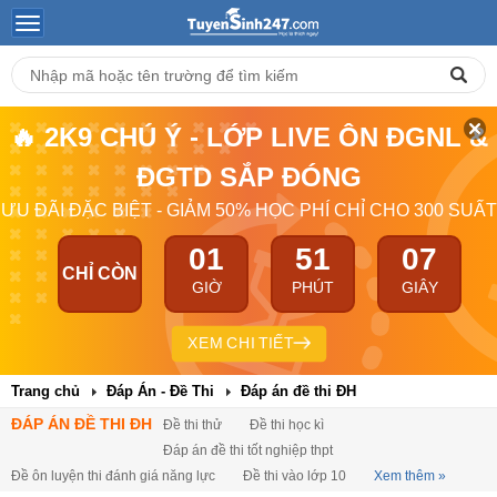
🔥 2K9 CHÚ Ý - LỚP LIVE ÔN ĐGNL &
ĐGTD SẮP ĐÓNG
ƯU ĐÃI ĐẶC BIỆT - GIẢM 50% HỌC PHÍ CHỈ CHO 300 SUẤT
01
51
07
CHỈ CÒN
GIỜ
PHÚT
GIÂY
XEM CHI TIẾT
Trang chủ
Đáp Án - Đề Thi
Đáp án đề thi ĐH
ĐÁP ÁN ĐỀ THI ĐH
Đề thi thử
Đề thi học kì
Đáp án đề thi tốt nghiệp thpt
Đề ôn luyện thi đánh giá năng lực
Đề thi vào lớp 10
Xem thêm »