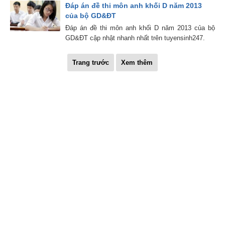
Đáp án đề thi môn anh khối D năm 2013
của bộ GD&ĐT
Đáp án đề thi môn anh khối D năm 2013 của bộ
GD&ĐT cập nhật nhanh nhất trên tuyensinh247.
Trang trước
Xem thêm