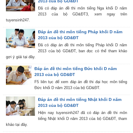
2013 của bộ GD&ĐT
Đã có đáp án đề thi môn tiếng Nga khối D năm
2013 của bộ GD&ĐT3, xem ngay trên
tuyensinh247.
Đáp án đề thi môn tiếng Pháp khối D năm
2013 của bộ GD&ĐT
Đã có đáp án đề thi môn tiếng Pháp khối D năm
2013 của bộ GD&ĐT, ban đọc có thể tham khảo
gợi ý giải tại đây.
Đáp án đề thi môn tiếng Đức khối D năm
2013 của bộ GD&ĐT
F5 liên tục để xem đáp án đề thi đại học môn tiếng
Đức khối D năm 2013 của bộ GD&ĐT.
Đáp án đề thi môn tiếng Nhật khối D năm
2013 của bộ GD&ĐT
Hiện nay tuyensinh247 đã có đáp án đề thi môn
tiếng Nhật khối D năm 2013 của bộ GD&ĐT, tham
khảo tại đây.