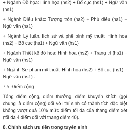
+ Ngành Đồ họa: Hình họa (hs2) + Bố cục (
hs1
) + Ngữ văn
(
hs1
)
+ Ngành Điêu khắc: Tượng tròn (hs2) + Phù điêu (
hs1
) +
Ngữ văn (
hs1
)
+ Ngành Lý luận, lịch sử và phê bình mỹ thuật: Hình họa
(hs2) + Bố cục (
hs1
) + Ngữ văn (
hs1
)
+ Ngành Thiết kế đồ họa: Hình họa (hs2) + Trang trí (hs1) +
Ngữ văn (
hs1
)
+ Ngành Sư phạm mỹ thuật: Hình họa (hs2) + Bố cục (
hs1
) +
Ngữ văn (
hs1
) -
7.5. Điểm cộng
Tổng điểm cộng, điểm thưởng, điểm khuyến khích (gọi
chung là điểm cộng) đối với thí sinh có thành tích đặc biệt
không vượt quá 10% mức điểm tối đa của thang điểm xét
(tối đa 4 điểm đối với thang điểm 40).
8. Chính sách ưu tiên trong tuyển sinh