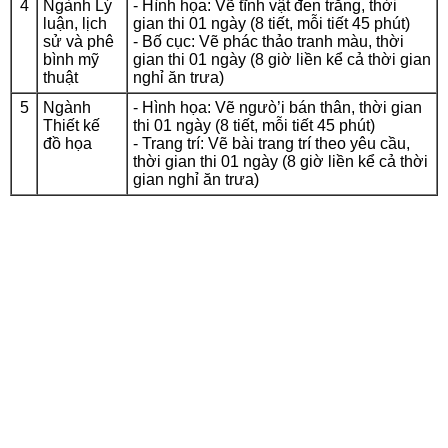
4
Ngành Lý
- Hình họa: Vẽ tĩnh vật đen trắng, thời
luận, lịch
gian thi 01 ngày (8 tiết, mỗi tiết 45 phút)
sử và phê
- Bố cục: Vẽ phác thảo tranh màu, thời
bình mỹ
gian thi 01 ngày (8 giờ liền kể cả thời gian
thuật
nghỉ ăn trưa)
5
Ngành
- Hình họa: Vẽ ngưò’i bán thân, thời gian
Thiết kế
thi 01 ngày (8 tiết, mỗi tiết 45 phút)
đồ họa
- Trang trí: Vẽ bài trang trí theo yêu cầu,
thời gian thi 01 ngày (8 giờ liền kể cả thời
gian nghỉ ăn trưa)