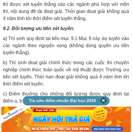
thì được xét tuyển thẳng vào các ngành phù hợp với môn
thi, nội dung đề tài đoạt giải. Thời gian đoạt giải không quá
4 năm tính tới thời điểm xét tuyển thẳng.
9.2. Đối tượng ưu tiên xét tuyển:
a) Thí sinh quy định tại tiểu mục 9.1 Mục 9 này dự tuyển vào
các ngành theo nguyện vọng (không dùng quyền ưu tiên
tuyển thẳng).
b) Thí sinh đoạt giải chính thức trong các cuộc thi chuyên
nghiệp chính thức toàn quốc về mỹ thuật được Trường ưu
tiên xét tuyển. Thời hạn đoạt giải không quá 4 năm tính tới
thời điểm xét tuyển.
c) Điểm thưởng cho những đối tượng được quy định tại
Tra cứu điểm chuẩn Đại học 2026
điểm a, b Tiểu mục 9.2 này theo quy định sau:
- Giải A/Nhất/Huy chương Vàng được cộng 2 điểm.
- Giải B/Nhì/Huy chương Bạc được cộng 1,5 điểm.
- Giải C/Ba/Huy chương Đồng được cộng 1 điểm.