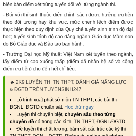
biên bản điểm xét trúng tuyển đối với từng ngành thi.
- Đối với thí sinh thuộc diện chính sách được hưởng ưu tiên
theo đối tượng hay khu vực, mức chênh lệch điểm được
thực hiện theo quy định của Quy chế tuyển sinh trình độ đại
học; tuyển sinh trình độ cao đẳng ngành Giáo dục Mầm non
do Bộ Giáo dục và Đào tạo ban hành.
- Trường Đại học Mỹ thuật Việt Nam xét tuyển theo ngành,
lấy điểm từ cao xuống thấp (điểm đã nhân hệ số và cộng
điểm ưu tiên) cho đến hết chỉ tiêu.
🔥
2K9 LUYỆN THI TN THPT, ĐÁNH GIÁ NĂNG LỰC
& ĐGTD TRÊN TUYENSINH247
Lộ trình xuất phát sớm ôn TN THPT, các bài thi
ĐGNL, ĐGTD chuẩn sát.
Học thử ngay
Luyện thi chuyên biệt,
chuyên sâu theo từng
chuyên đề
có trong các kì thi TN THPT, ĐGNL/ĐGTD.
Đề luyện thi chất lượng, bám sát cấu trúc các kỳ thi