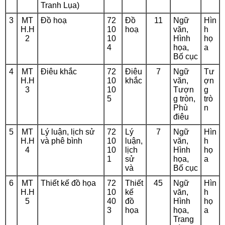
Tranh Lụa)
3
MT
Đồ hoạ
72
Đồ
11
Ngữ
Hìn
H.H
10
hoạ
văn,
h
2
10
Hình
họ
4
họa,
a
Bố cục
4
MT
Điêu khắc
72
Điêu
7
Ngữ
Tư
H.H
10
khắc
văn,
ợn
3
10
Tượn
g
5
g tròn,
trò
Phù
n
điêu
5
MT
Lý luận, lịch sử
72
Lý
7
Ngữ
Hìn
H.H
và phê bình
10
luận,
văn,
h
4
10
lịch
Hình
họ
1
sử
họa,
a
và
Bố cục
6
MT
Thiết kế đồ họa
72
Thiết
45
Ngữ
Hìn
H.H
10
kế
văn,
h
5
40
đồ
Hình
họ
3
họa
họa,
a
Trang