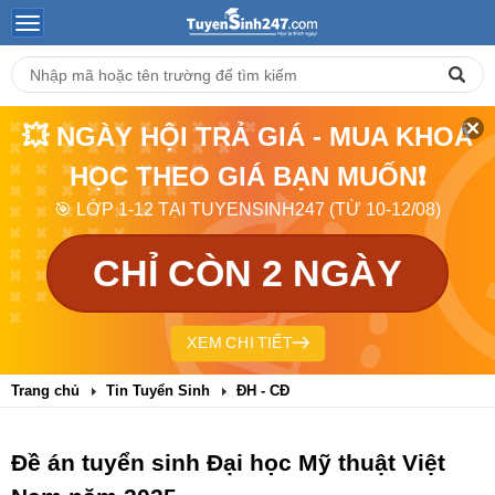
💥 NGÀY HỘI TRẢ GIÁ - MUA KHOÁ
HỌC THEO GIÁ BẠN MUỐN❗
🎯 LỚP 1-12 TẠI TUYENSINH247 (TỪ 10-12/08)
CHỈ CÒN 2 NGÀY
XEM CHI TIẾT
Trang chủ
Tin Tuyển Sinh
ĐH - CĐ
Đề án tuyển sinh Đại học Mỹ thuật Việt