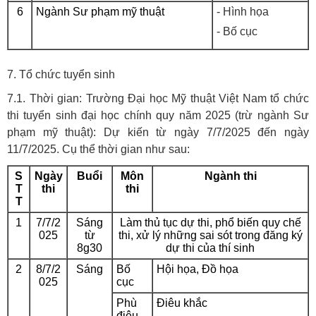
6
Ngành Sư phạm mỹ thuật
- Hình họa
- Bố cục
7. Tổ chức tuyển sinh
7.1. Thời gian: Trường Đại học Mỹ thuật Việt Nam tổ chức
thi tuyển sinh đại học chính quy năm 2025 (trừ ngành Sư
phạm mỹ thuật): Dự kiến từ ngày 7/7/2025 đến ngày
11/7/2025. Cụ thể thời gian như sau:
S
Ngày
Buổi
Môn
Ngành thi
T
thi
thi
T
1
7/7/2
Sáng
Làm thủ tục dự thi, phổ biến quy chế
025
từ
thi, xử lý những sai sót trong đăng ký
8g30
dự thi của thí sinh
2
8/7/2
Sáng
Bố
Hội họa, Đồ họa
025
cục
Phù
Điêu khắc
điêu