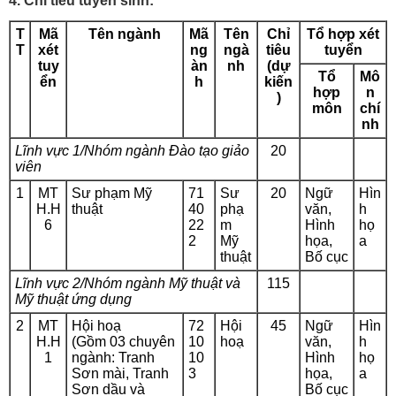
4. Chỉ tiêu tuyển sinh:
T
Mã
Tên ngành
Mã
Tên
Chỉ
Tổ hợp xét
T
xét
ng
ngà
tiêu
tuyển
tuy
àn
nh
(dự
Tổ
Mô
ển
h
kiến
hợp
n
)
môn
chí
nh
Lĩnh vực 1/Nhóm ngành Đào tạo giảo
20
viên
1
MT
Sư phạm Mỹ
71
Sư
20
Ngữ
Hìn
H.H
thuật
40
phạ
văn,
h
6
22
m
Hình
họ
2
Mỹ
họa,
a
thuật
Bố cục
Lĩnh vực 2/Nhóm ngành Mỹ thuật và
115
Mỹ thuật ứng dụng
2
MT
Hội hoạ
72
Hội
45
Ngữ
Hìn
H.H
(Gồm 03 chuyên
10
hoạ
văn,
h
1
ngành: Tranh
10
Hình
họ
Sơn mài, Tranh
3
họa,
a
Sơn dầu và
Bố cục