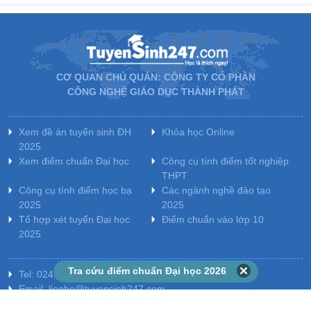
CƠ QUAN CHỦ QUẢN: CÔNG TY CỔ PHẦN
CÔNG NGHỆ GIÁO DỤC THÀNH PHÁT
Xem đề án tuyển sinh ĐH
Khóa học Online
2025
Xem điểm chuẩn Đại học
Công cụ tính điểm tốt nghiệp
THPT
Công cụ tính điểm học bạ
Các ngành nghề đào tạo
2025
2025
Tổ hợp xét tuyển Đại học
Điểm chuẩn vào lớp 10
2025
Tra cứu điểm chuẩn Đại học 2026
Tel: 024.7300.7989 - Hotline: 1800.6947
Email: lienhe@tuyensinh247.com
Văn phòng: Tầng 7 - Tòa nhà Intracom - Số 82 Dịch Vọng Hậu -