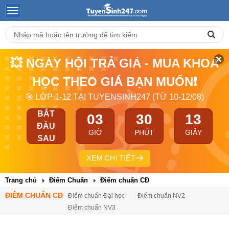
💥 NGÀY HỘI TRẢ GIÁ - MUA KHOÁ
HỌC THEO GIÁ BẠN MUỐN❗
🎯 LỚP 1-12 TẠI TUYENSINH247 (TỪ 10-12/08)
BẮT
03
30
12
ĐẦU
GIỜ
PHÚT
GIÂY
SAU
XEM CHI TIẾT
Trang chủ
Điểm Chuẩn
Điểm chuẩn CĐ
ĐIỂM CHUẨN CĐ
Điểm chuẩn Đại học
Điểm chuẩn NV2
Điểm chuẩn NV3