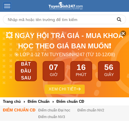
💥 NGÀY HỘI TRẢ GIÁ - MUA KHOÁ
HỌC THEO GIÁ BẠN MUỐN❗
🎯 LỚP 1-12 TẠI TUYENSINH247 (TỪ 10-12/08)
BẮT
07
16
55
ĐẦU
GIỜ
PHÚT
GIÂY
SAU
XEM CHI TIẾT
Trang chủ
Điểm Chuẩn
Điểm chuẩn CĐ
ĐIỂM CHUẨN CĐ
Điểm chuẩn Đại học
Điểm chuẩn NV2
Điểm chuẩn NV3