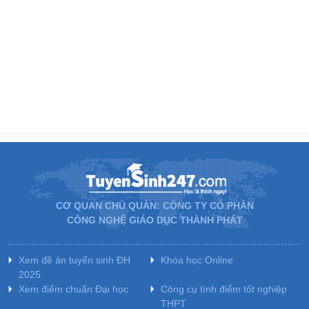
CƠ QUAN CHỦ QUẢN: CÔNG TY CỔ PHẦN
CÔNG NGHỆ GIÁO DỤC THÀNH PHÁT
Xem đề án tuyển sinh ĐH
Khóa học Online
2025
Xem điểm chuẩn Đại học
Công cụ tính điểm tốt nghiệp
THPT