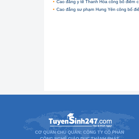
Cao đẳng y tế Thanh Hóa công bố điểm 
Cao đẳng sư phạm Hưng Yên công bố đi
CƠ QUAN CHỦ QUẢN: CÔNG TY CỔ PHẦN
CÔNG NGHỆ GIÁO DỤC THÀNH PHÁT