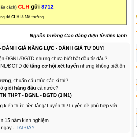
CLH
gửi
8712
dấu cách)
ong đó
CLH
là Mã trường
Nguồn trường Cao đẳng điện tử điện lạnh
 - ĐÁNH GIÁ NĂNG LỰC - ĐÁNH GIÁ TƯ DUY!
ện ĐGNL/ĐGTD nhưng chưa biết bắt đầu từ đâu?
ĐGNL/ĐGTD để
tăng cơ hội xét tuyển
nhưng không biết ôn
lượng
, chuẩn cấu trúc các kì thi?
cô
giỏi hàng đầu
cả nước?
 TN THPT - ĐGNL - ĐGTD (3IN1)
g kiến thức nền tảng/ Luyện thi/ Luyện đề phù hợp với
.
hơn 15 năm kinh nghiệm
 ngay -
TẠI ĐÂY