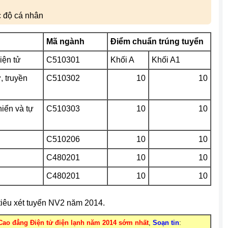
c độ cá nhân
Mã ngành
Điểm chuẩn trúng tuyển
iện tử
C510301
Khối A
Khối A1
, truyền
C510302
10
10
hiển và tự
C510303
10
10
C510206
10
10
C480201
10
10
C480201
10
10
tiêu xét tuyển NV2 năm 2014.
ao đẳng Điện tử điện lạnh năm 2014 sớm nhất
,
Soạn tin
: