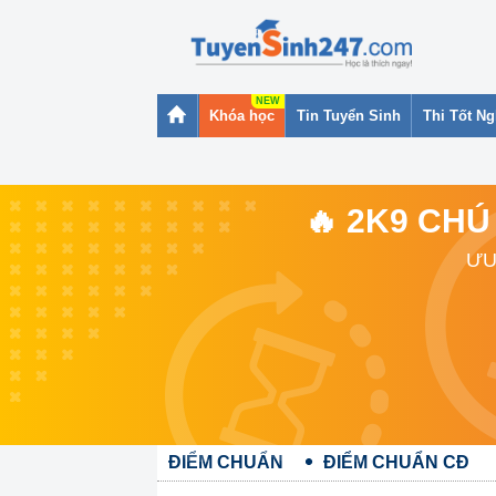
Khóa học
Tin Tuyển Sinh
Thi Tốt N
🔥 2K9 CHÚ
ƯU
ĐIỂM CHUẨN
ĐIỂM CHUẨN CĐ