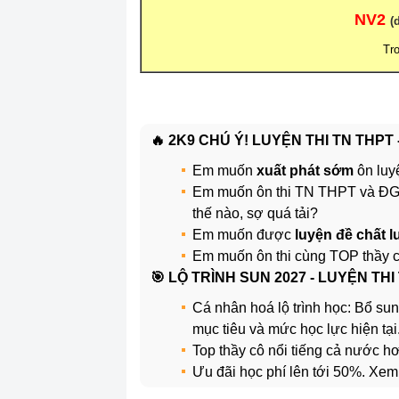
NV2
(
Tr
🔥 2K9 CHÚ Ý! LUYỆN THI TN THPT
Em muốn
xuất phát sớm
ôn luy
Em muốn ôn thi TN THPT và 
thế nào, sợ quá tải?
Em muốn được
luyện đề chất 
Em muốn ôn thi cùng TOP thầy 
️🎯 LỘ TRÌNH SUN 2027 - LUYỆN THI
Cá nhân hoá lộ trình học: Bổ sun
mục tiêu và mức học lực hiện tại
Top thầy cô nổi tiếng cả nước 
Ưu đãi học phí lên tới 50%. Xem