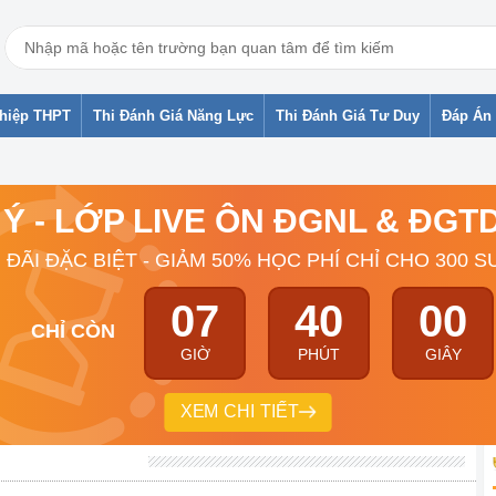
ghiệp THPT
Thi Đánh Giá Năng Lực
Thi Đánh Giá Tư Duy
Đáp Án 
 Ý - LỚP LIVE ÔN ĐGNL & ĐG
 ĐÃI ĐẶC BIỆT - GIẢM 50% HỌC PHÍ CHỈ CHO 300 S
07
39
59
CHỈ CÒN
GIỜ
PHÚT
GIÂY
XEM CHI TIẾT