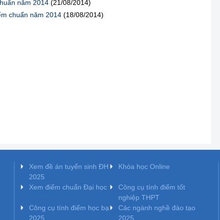
chuẩn năm 2014
(21/08/2014)
ểm chuẩn năm 2014
(18/08/2014)
Xem đề án tuyển sinh ĐH
Khóa học Online
2025
Xem điểm chuẩn Đại học
Công cụ tính điểm tốt
nghiệp THPT
Công cụ tính điểm học bạ
Các ngành nghề đào tạo
2025
2025