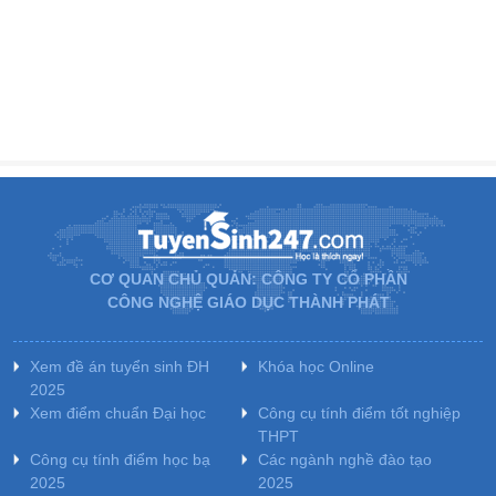
CƠ QUAN CHỦ QUẢN: CÔNG TY CỔ PHẦN
CÔNG NGHỆ GIÁO DỤC THÀNH PHÁT
Xem đề án tuyển sinh ĐH
Khóa học Online
2025
Xem điểm chuẩn Đại học
Công cụ tính điểm tốt nghiệp
THPT
Công cụ tính điểm học bạ
Các ngành nghề đào tạo
2025
2025