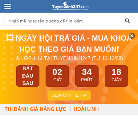
💥 NGÀY HỘI TRẢ GIÁ - MUA KHOÁ
HỌC THEO GIÁ BẠN MUỐN❗
🎯 LỚP 1-12 TẠI TUYENSINH247 (TỪ 10-12/08)
BẮT
02
34
18
ĐẦU
GIỜ
PHÚT
GIÂY
SAU
XEM CHI TIẾT
|
THI ĐÁNH GIÁ NĂNG LỰC
HOÀI LINH