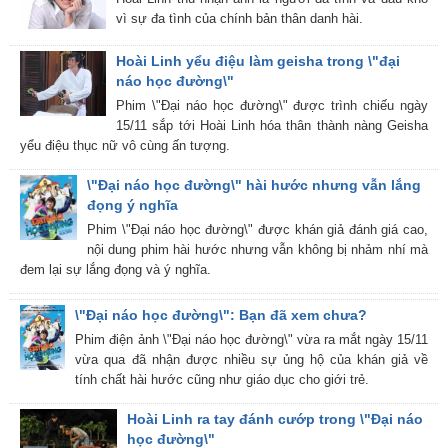
vì sự đa tình của chính bản thân danh hài.
Hoài Linh yểu điệu làm geisha trong \"đại
náo học đường\"
Phim \"Đại náo học đường\" được trình chiếu ngày
15/11 sắp tới Hoài Linh hóa thân thành nàng Geisha
yểu điệu thục nữ vô cùng ấn tượng.
\"Đại náo học đường\" hài hước nhưng vẫn lắng
đọng ý nghĩa
Phim \"Đại náo học đường\" được khán giả đánh giá cao,
nội dung phim hài hước nhưng vẫn không bị nhảm nhí mà
đem lại sự lắng đọng và ý nghĩa.
\"Đại náo học đường\": Bạn đã xem chưa?
Phim điện ảnh \"Đại náo học đường\" vừa ra mắt ngày 15/11
vừa qua đã nhận được nhiều sự ủng hộ của khán giả về
tính chất hài hước cũng như giáo dục cho giới trẻ.
Hoài Linh ra tay đánh cướp trong \"Đại náo
học đường\"