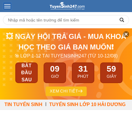
💥 NGÀY HỘI TRẢ GIÁ - MUA KHOÁ
HỌC THEO GIÁ BẠN MUỐN❗
🎯 LỚP 1-12 TẠI TUYENSINH247 (TỪ 10-12/08)
BẮT
09
31
58
ĐẦU
GIỜ
PHÚT
GIÂY
SAU
XEM CHI TIẾT
|
TIN TUYỂN SINH
TUYỂN SINH LỚP 10 HẢI DƯƠNG