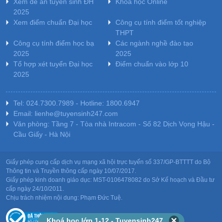
Xem đề án tuyển sinh ĐH
Khóa học Online
2025
Xem điểm chuẩn Đại học
Công cụ tính điểm tốt nghiệp
THPT
Công cụ tính điểm học bạ
Các ngành nghề đào tạo
2025
2025
Tổ hợp xét tuyển Đại học
Điểm chuẩn vào lớp 10
2025
Tel: 024.7300.7989 - Hotline: 1800.6947
Email: lienhe@tuyensinh247.com
Văn phòng: Tầng 7 - Tòa nhà Intracom - Số 82 Dịch Vọng Hậu -
Cầu Giấy - Hà Nội
Giấy phép cung cấp dịch vụ mạng xã hội trực tuyến số 337/GP-BTTTT do Bộ
Thông tin và Truyền thông cấp ngày 10/07/2017.
Giấy phép kinh doanh giáo dục: MST-0106478082 do Sở Kế hoạch và Đầu tư
cấp ngày 24/10/2011.
Chịu trách nhiệm nội dung: Phạm Đức Tuệ.
Khoá học lớp 1-12 - Tuyensinh247