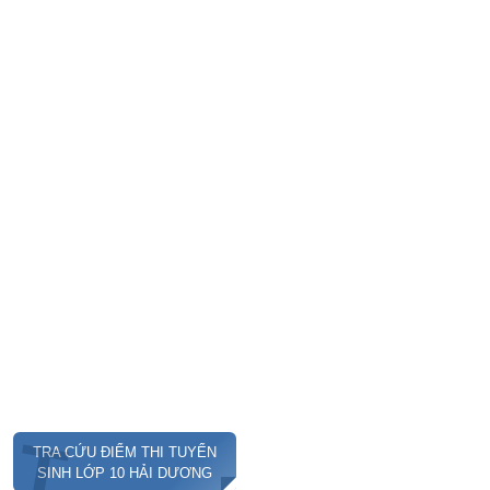
T
TRA CỨU ĐIỂM THI TUYỂN
SINH LỚP 10 HẢI DƯƠNG