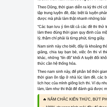
Theo Dũng, thời gian diễn ra kỳ thi chỉ 
tập trung luyện đề, đặc biệt là luyện p
được mà phải làm thật nhanh những bài t
“Các bạn lưu ý tìm tất cả các đề thi thử
làm theo đúng thời gian quy định của một
lý, thậm chí phải là từng phút, từng giây.
Nam sinh này cho biết, đây là khoảng thờ
giảng, chia tay bạn bè, việc ôn thi vì 
khác, những “tín đồ” khối A tuyệt đối k
thức cần hệ thống hóa.
Theo nam sinh này, để phân bổ thời gian 
thời gian ôn tập ở nhà lúc làm đề, các 
lịch học của mình giống lịch thi. Ví dụ nh
làm, làm như thi thật để đánh giá được 
🔥
NẮM CHẮC KIẾN THỨC, BỨT PHÁ