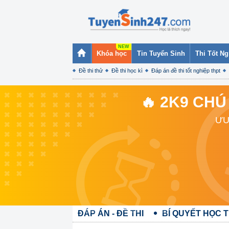
Khóa học
Tin Tuyển Sinh
Thi Tốt N
Đề thi thử
Đề thi học kì
Đáp án đề thi tốt nghiệp thpt
🔥 2K9 CHÚ
ƯU
ĐÁP ÁN - ĐỀ THI
BÍ QUYẾT HỌC T