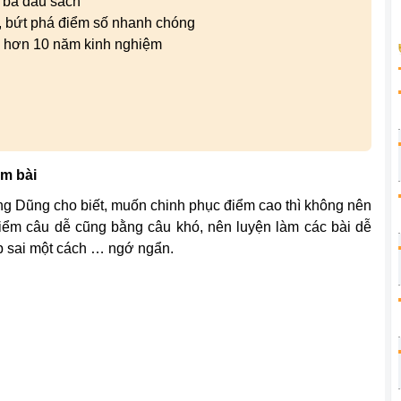
 ba đầu sách
i, bứt phá điểm số nhanh chóng
i hơn 10 năm kinh nghiệm
àm bài
ng Dũng cho biết, muốn chinh phục điểm cao thì không nên
điểm câu dễ cũng bằng câu khó, nên luyện làm các bài dễ
p sai một cách … ngớ ngẩn.