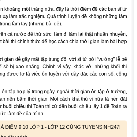
còn khoảng một tháng nữa, đây là thời điểm để các bạn sĩ tử
hản xạ làm trắc nghiệm. Quá trình luyện đề không những làm
rong tầm tay (những bài dễ).
 trên cả nước để thử sức, làm đi làm lại thật nhuần nhuyễn,
 bài thi chính thức để học cách chia thời gian làm bài hợp
i gian dễ gây mất tập trung đối với sĩ tử bởi “vướng” lễ bế
thế sẽ bị xao nhãng. Chính vì vậy, khác với những khối thi
hông được lơ là việc ôn luyện với dày đặc các con số, công
ôn tập hợp lý trong ngày, ngoài thời gian ôn tập ở trường,
bạn nên bấm thời gian. Một cách khá thú vị nữa là nên đặt
ư buổi chiều thi Toán thì cứ đến buổi chiều lấy 1 đề Toán ra
mức làm đề của mình.
 ĐIỂM 9,10 LỚP 1 - LỚP 12 CÙNG TUYENSINH247!