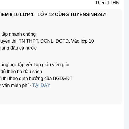
Theo TTHN
ỂM 9,10 LỚP 1 - LỚP 12 CÙNG TUYENSINH247!
 tập nhanh chóng
ể luyện thi: TN THPT, ĐGNL, ĐGTD, Vào lớp 10
 hàng đầu cả nước
háng học tập với Top giáo viên giỏi
y đủ theo ba đầu sách
 kì thi theo định hướng của BGD&ĐT
 vấn miễn phí -
TẠI ĐÂY