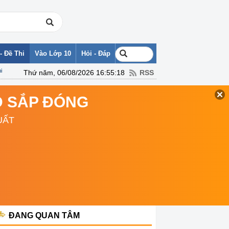
- Đề Thi
Vào Lớp 10
Hỏi - Đáp
i
Thứ năm, 06/08/2026 16:55:18
RSS
TD SẮP ĐÓNG
UẤT
ĐANG QUAN TÂM