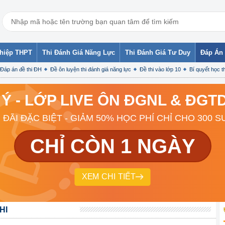
ghiệp THPT
Thi Đánh Giá Năng Lực
Thi Đánh Giá Tư Duy
Đáp Án 
Đáp án đề thi ĐH
Đề ôn luyện thi đánh giá năng lực
Đề thi vào lớp 10
Bí quyết học th
 Ý - LỚP LIVE ÔN ĐGNL & ĐG
 ĐÃI ĐẶC BIỆT - GIẢM 50% HỌC PHÍ CHỈ CHO 300 S
CHỈ CÒN 1 NGÀY
XEM CHI TIẾT
HI