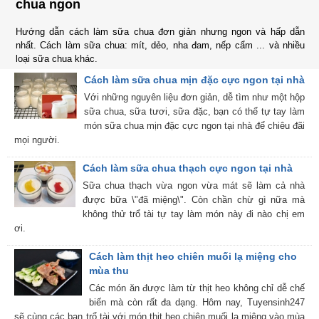
chua ngon
Hướng dẫn cách làm sữa chua đơn giản nhưng ngon và hấp dẫn
nhất. Cách làm sữa chua: mít, dẻo, nha đam, nếp cẩm ... và nhiều
loại sữa chua khác.
Cách làm sữa chua mịn đặc cực ngon tại nhà
Với những nguyên liệu đơn giản, dễ tìm như một hộp
sữa chua, sữa tươi, sữa đặc, bạn có thể tự tay làm
món sữa chua mịn đặc cực ngon tại nhà để chiêu đãi
mọi người.
Cách làm sữa chua thạch cực ngon tại nhà
Sữa chua thạch vừa ngon vừa mát sẽ làm cả nhà
được bữa \"đã miệng\". Còn chần chừ gì nữa mà
không thử trổ tài tự tay làm món này đi nào chị em
ơi.
Cách làm thịt heo chiên muối lạ miệng cho
mùa thu
Các món ăn được làm từ thịt heo không chỉ dễ chế
biến mà còn rất đa dạng. Hôm nay, Tuyensinh247
sẽ cùng các bạn trổ tài với món thịt heo chiên muối lạ miệng vào mùa