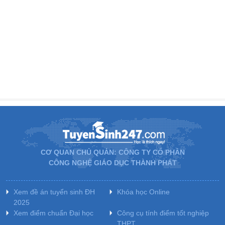
CƠ QUAN CHỦ QUẢN: CÔNG TY CỔ PHẦN
CÔNG NGHỆ GIÁO DỤC THÀNH PHÁT
Xem đề án tuyển sinh ĐH
Khóa học Online
2025
Xem điểm chuẩn Đại học
Công cụ tính điểm tốt nghiệp
THPT