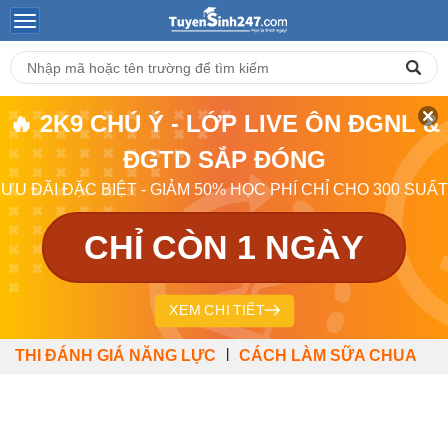
🔥 2K9 CHÚ Ý - LỚP LIVE ÔN ĐGNL &
ĐGTD SẮP ĐÓNG
ƯU ĐÃI ĐẶC BIỆT - GIẢM 50% HỌC PHÍ CHỈ CHO 300 SUẤT
CHỈ CÒN 1 NGÀY
XEM CHI TIẾT
|
THI ĐÁNH GIÁ NĂNG LỰC
CÁCH LÀM SỮA CHUA