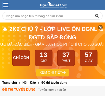
🔥 2K9 CHÚ Ý - LỚP LIVE ÔN ĐGNL &
ĐGTD SẮP ĐÓNG
ƯU ĐÃI ĐẶC BIỆT - GIẢM 50% HỌC PHÍ CHỈ CHO 300 SUẤT
13
37
57
CHỈ CÒN
GIỜ
PHÚT
GIÂY
XEM CHI TIẾT
Trang chủ
Hỏi - Đáp
Đề thi tuyển dụng
ĐỀ THI TUYỂN DỤNG
Tư vấn hướng nghiệp